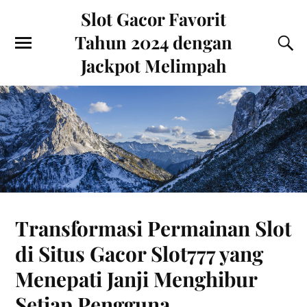
Slot Gacor Favorit
Tahun 2024 dengan
Jackpot Melimpah
Transformasi Permainan Slot
di Situs Gacor Slot777 yang
Menepati Janji Menghibur
Setiap Pengguna