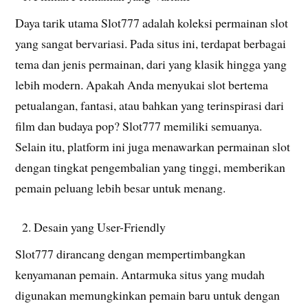
Daya tarik utama Slot777 adalah koleksi permainan slot
yang sangat bervariasi. Pada situs ini, terdapat berbagai
tema dan jenis permainan, dari yang klasik hingga yang
lebih modern. Apakah Anda menyukai slot bertema
petualangan, fantasi, atau bahkan yang terinspirasi dari
film dan budaya pop? Slot777 memiliki semuanya.
Selain itu, platform ini juga menawarkan permainan slot
dengan tingkat pengembalian yang tinggi, memberikan
pemain peluang lebih besar untuk menang.
Desain yang User-Friendly
Slot777 dirancang dengan mempertimbangkan
kenyamanan pemain. Antarmuka situs yang mudah
digunakan memungkinkan pemain baru untuk dengan