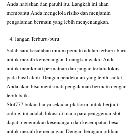
Anda habiskan dan patuhi itu. Langkah ini akan
membantu Anda mengelola risiko dan menjamin
pengalaman bermain yang lebih menyenangkan.
Jangan Terburu-buru
Salah satu kesalahan umum pemain adalah terburu-buru
untuk meraih kemenangan. Luangkan waktu Anda
untuk menikmati permainan dan jangan terlalu fokus
pada hasil akhir. Dengan pendekatan yang lebih santai,
Anda akan bisa menikmati pengalaman bermain dengan
lebih baik.
Slot777 bukan hanya sekadar platform untuk berjudi
online; ini adalah lokasi di mana para penggemar slot
dapat menemukan kesenangan dan kesempatan besar
untuk meraih kemenangan. Dengan beragam pilihan