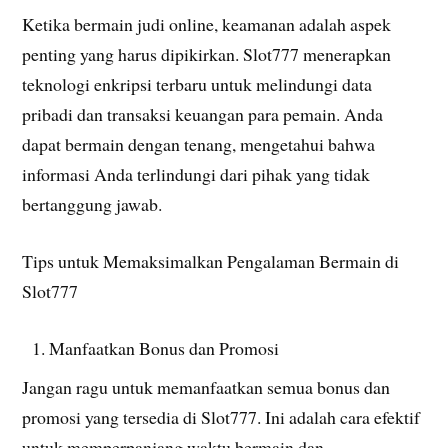
Ketika bermain judi online, keamanan adalah aspek
penting yang harus dipikirkan. Slot777 menerapkan
teknologi enkripsi terbaru untuk melindungi data
pribadi dan transaksi keuangan para pemain. Anda
dapat bermain dengan tenang, mengetahui bahwa
informasi Anda terlindungi dari pihak yang tidak
bertanggung jawab.
Tips untuk Memaksimalkan Pengalaman Bermain di
Slot777
Manfaatkan Bonus dan Promosi
Jangan ragu untuk memanfaatkan semua bonus dan
promosi yang tersedia di Slot777. Ini adalah cara efektif
untuk memperpanjang waktu bermain dan