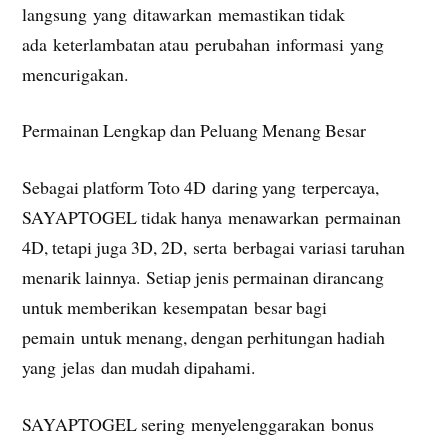
langsung yang ditawarkan memastikan tidak
ada keterlambatan atau perubahan informasi yang
mencurigakan.
Permainan Lengkap dan Peluang Menang Besar
Sebagai platform Toto 4D daring yang terpercaya,
SAYAPTOGEL tidak hanya menawarkan permainan
4D, tetapi juga 3D, 2D, serta berbagai variasi taruhan
menarik lainnya. Setiap jenis permainan dirancang
untuk memberikan kesempatan besar bagi
pemain untuk menang, dengan perhitungan hadiah
yang jelas dan mudah dipahami.
SAYAPTOGEL sering menyelenggarakan bonus