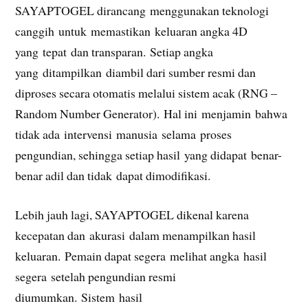
SAYAPTOGEL dirancang menggunakan teknologi
canggih untuk memastikan keluaran angka 4D
yang tepat dan transparan. Setiap angka
yang ditampilkan diambil dari sumber resmi dan
diproses secara otomatis melalui sistem acak (RNG –
Random Number Generator). Hal ini menjamin bahwa
tidak ada intervensi manusia selama proses
pengundian, sehingga setiap hasil yang didapat benar-
benar adil dan tidak dapat dimodifikasi.
Lebih jauh lagi, SAYAPTOGEL dikenal karena
kecepatan dan akurasi dalam menampilkan hasil
keluaran. Pemain dapat segera melihat angka hasil
segera setelah pengundian resmi
diumumkan. Sistem hasil