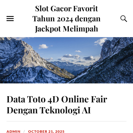
Slot Gacor Favorit
Tahun 2024 dengan
Jackpot Melimpah
Data Toto 4D Online Fair
Dengan Teknologi AI
ADMIN
OCTOBER 21, 2025