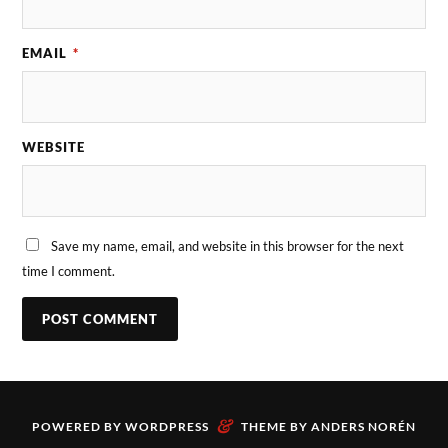
EMAIL
*
WEBSITE
Save my name, email, and website in this browser for the next
time I comment.
&
POWERED BY
WORDPRESS
THEME BY
ANDERS NORÉN