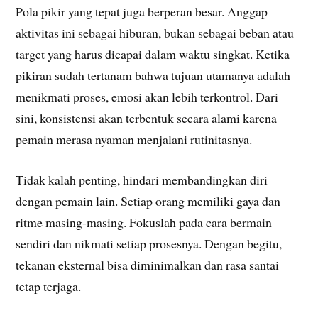
Pola pikir yang tepat juga berperan besar. Anggap
aktivitas ini sebagai hiburan, bukan sebagai beban atau
target yang harus dicapai dalam waktu singkat. Ketika
pikiran sudah tertanam bahwa tujuan utamanya adalah
menikmati proses, emosi akan lebih terkontrol. Dari
sini, konsistensi akan terbentuk secara alami karena
pemain merasa nyaman menjalani rutinitasnya.
Tidak kalah penting, hindari membandingkan diri
dengan pemain lain. Setiap orang memiliki gaya dan
ritme masing-masing. Fokuslah pada cara bermain
sendiri dan nikmati setiap prosesnya. Dengan begitu,
tekanan eksternal bisa diminimalkan dan rasa santai
tetap terjaga.