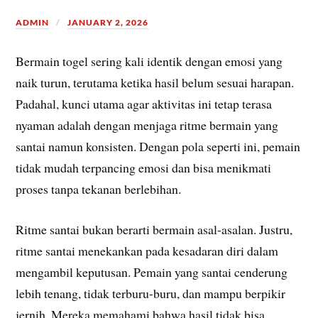
ADMIN
JANUARY 2, 2026
Bermain togel sering kali identik dengan emosi yang
naik turun, terutama ketika hasil belum sesuai harapan.
Padahal, kunci utama agar aktivitas ini tetap terasa
nyaman adalah dengan menjaga ritme bermain yang
santai namun konsisten. Dengan pola seperti ini, pemain
tidak mudah terpancing emosi dan bisa menikmati
proses tanpa tekanan berlebihan.
Ritme santai bukan berarti bermain asal-asalan. Justru,
ritme santai menekankan pada kesadaran diri dalam
mengambil keputusan. Pemain yang santai cenderung
lebih tenang, tidak terburu-buru, dan mampu berpikir
jernih. Mereka memahami bahwa hasil tidak bisa