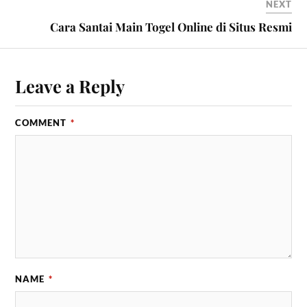
NEXT
Cara Santai Main Togel Online di Situs Resmi
Leave a Reply
COMMENT
*
NAME
*