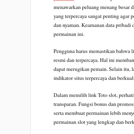
menawarkan peluang menang besar da
yang terpercaya sangat penting agar
dan nyaman. Keamanan data pribadi d
permainan ini.
Pengguna harus memastikan bahwa lin
resmi dan terpercaya. Hal ini memba
dapat merugikan pemain. Selain itu, 
indikator situs terpercaya dan berkuali
Dalam memilih link Toto slot, perhat
transparan. Fungsi bonus dan promo
serta membuat permainan lebih menye
permainan slot yang lengkap dan berku