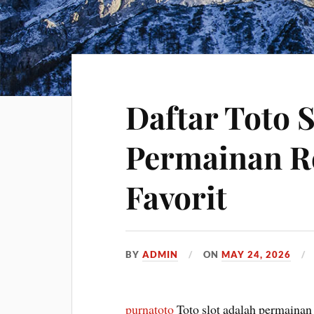
Daftar Toto 
Permainan R
Favorit
BY
ADMIN
ON
MAY 24, 2026
purnatoto
Toto slot adalah permainan 