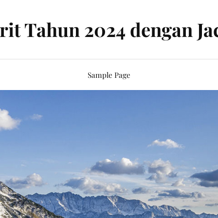
orit Tahun 2024 dengan J
Sample Page