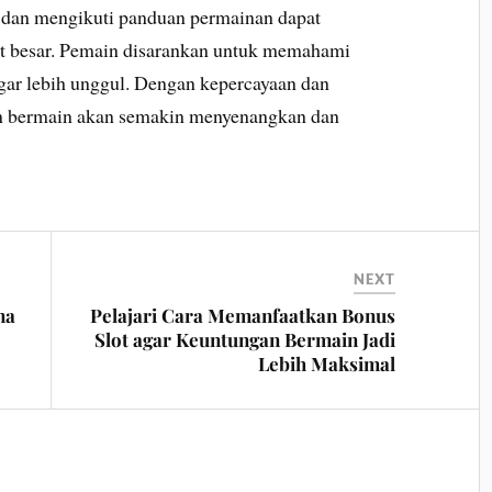
in dan mengikuti panduan permainan dapat
t besar. Pemain disarankan untuk memahami
agar lebih unggul. Dengan kepercayaan dan
n bermain akan semakin menyenangkan dan
NEXT
na
Pelajari Cara Memanfaatkan Bonus
Slot agar Keuntungan Bermain Jadi
Lebih Maksimal