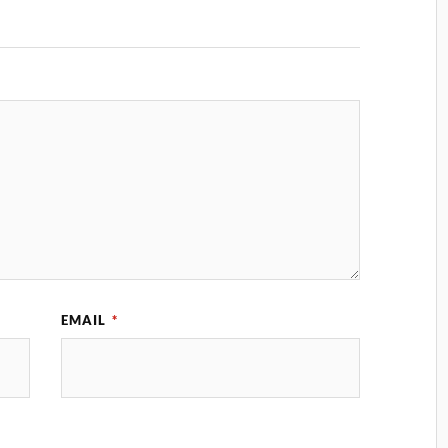
EMAIL
*