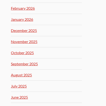
February 2026
January 2026
December 2025
November 2025
October 2025
September 2025
August 2025
July 2025
June 2025