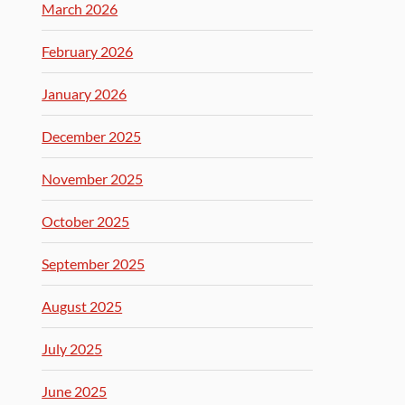
March 2026
February 2026
January 2026
December 2025
November 2025
October 2025
September 2025
August 2025
July 2025
June 2025