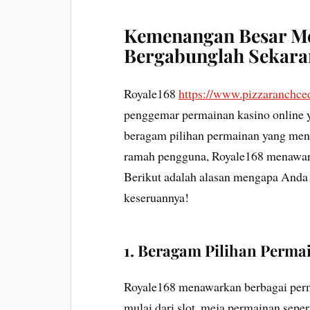
Kemenangan Besar Men
Bergabunglah Sekara
Royale168
https://www.pizzaranchce
penggemar permainan kasino online 
beragam pilihan permainan yang men
ramah pengguna, Royale168 menawark
Berikut adalah alasan mengapa Anda
keseruannya!
1.
Beragam Pilihan Perma
Royale168 menawarkan berbagai perm
mulai dari slot, meja permainan seper