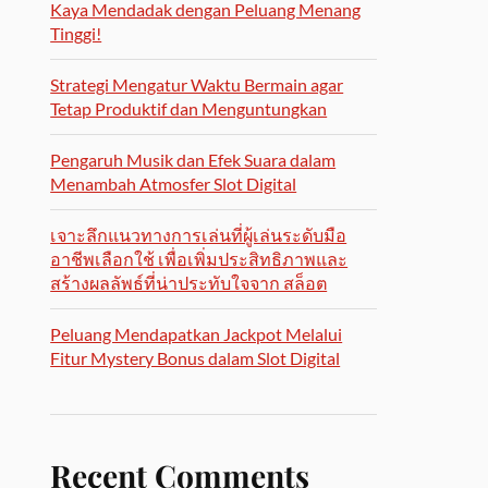
Kaya Mendadak dengan Peluang Menang
Tinggi!
Strategi Mengatur Waktu Bermain agar
Tetap Produktif dan Menguntungkan
Pengaruh Musik dan Efek Suara dalam
Menambah Atmosfer Slot Digital
เจาะลึกแนวทางการเล่นที่ผู้เล่นระดับมือ
อาชีพเลือกใช้ เพื่อเพิ่มประสิทธิภาพและ
สร้างผลลัพธ์ที่น่าประทับใจจาก สล็อต
Peluang Mendapatkan Jackpot Melalui
Fitur Mystery Bonus dalam Slot Digital
Recent Comments