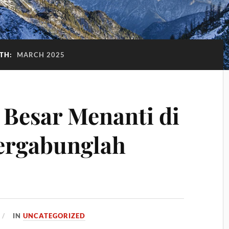
TH:
MARCH 2025
Besar Menanti di
ergabunglah
IN
UNCATEGORIZED