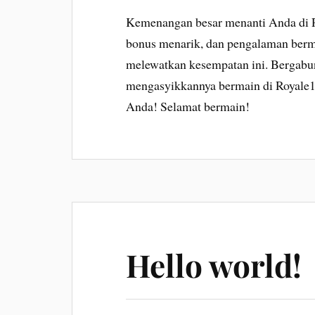
Kemenangan besar menanti Anda di R
bonus menarik, dan pengalaman berm
melewatkan kesempatan ini. Bergabun
mengasyikkannya bermain di Royale1
Anda! Selamat bermain!
Hello world!