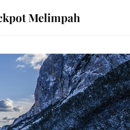
ackpot Melimpah