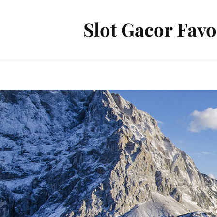
Slot Gacor Fav