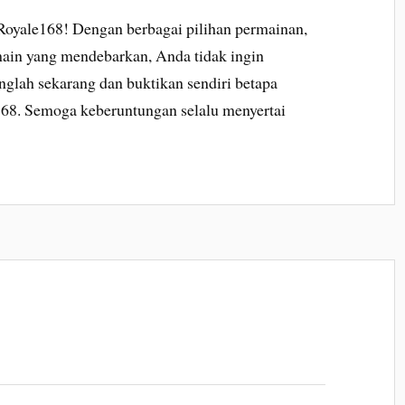
oyale168! Dengan berbagai pilihan permainan,
ain yang mendebarkan, Anda tidak ingin
glah sekarang dan buktikan sendiri betapa
68. Semoga keberuntungan selalu menyertai