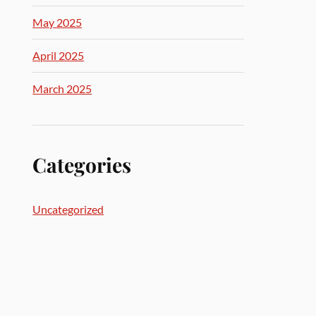
May 2025
April 2025
March 2025
Categories
Uncategorized