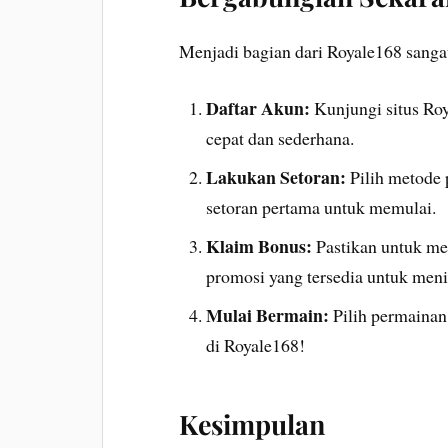
Menjadi bagian dari Royale168 sanga
Daftar Akun:
Kunjungi situs Roy
cepat dan sederhana.
Lakukan Setoran:
Pilih metode
setoran pertama untuk memulai.
Klaim Bonus:
Pastikan untuk me
promosi yang tersedia untuk men
Mulai Bermain:
Pilih permainan
di Royale168!
Kesimpulan