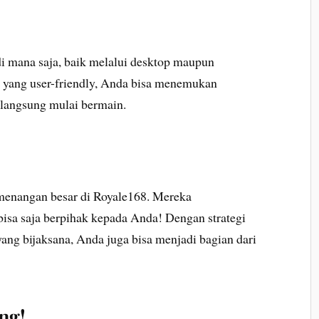
di mana saja, baik melalui desktop maupun
 yang user-friendly, Anda bisa menemukan
 langsung mulai bermain.
menangan besar di Royale168. Mereka
sa saja berpihak kepada Anda! Dengan strategi
ang bijaksana, Anda juga bisa menjadi bagian dari
ng!