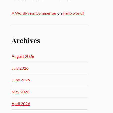
A WordPress Commenter
on
Hello world!
Archives
August 2026
July 2026
June 2026
May 2026
April 2026