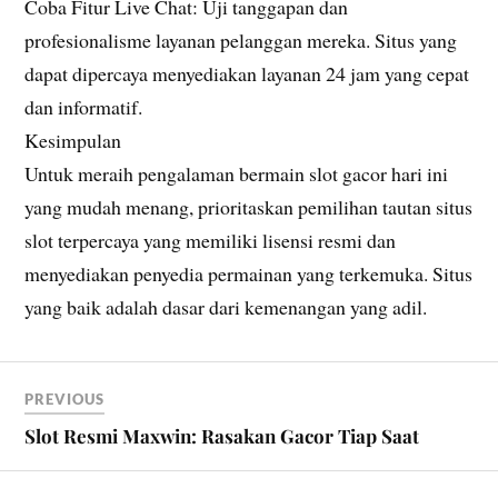
Coba Fitur Live Chat: Uji tanggapan dan
profesionalisme layanan pelanggan mereka. Situs yang
dapat dipercaya menyediakan layanan 24 jam yang cepat
dan informatif.
Kesimpulan
Untuk meraih pengalaman bermain slot gacor hari ini
yang mudah menang, prioritaskan pemilihan tautan situs
slot terpercaya yang memiliki lisensi resmi dan
menyediakan penyedia permainan yang terkemuka. Situs
yang baik adalah dasar dari kemenangan yang adil.
PREVIOUS
Slot Resmi Maxwin: Rasakan Gacor Tiap Saat