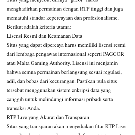
menghadirkan permainan dengan RTP tinggi dan juga
mematuhi standar kepercayaan dan profesionalisme.
Berikut adalah kriteria utama:
Lisensi Resmi dan Keamanan Data
Situs yang dapat dipercaya harus memiliki lisensi resmi
dari lembaga pengawas internasional seperti PAGCOR
atau Malta Gaming Authority. Lisensi ini menjamin
bahwa semua permainan berlangsung sesuai regulasi,
adil, dan bebas dari kecurangan. Pastikan pula situs
tersebut menggunakan sistem enkripsi data yang
canggih untuk melindungi informasi pribadi serta
transaksi Anda.
RTP Live yang Akurat dan Transparan
Situs yang transparan akan menyediakan fitur RTP Live