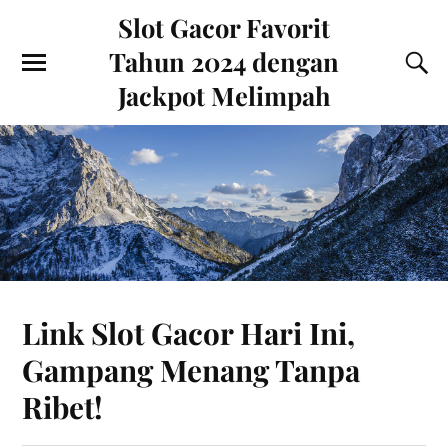
Slot Gacor Favorit
Tahun 2024 dengan
Jackpot Melimpah
Link Slot Gacor Hari Ini,
Gampang Menang Tanpa
Ribet!