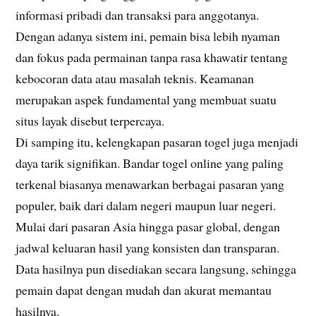
informasi pribadi dan transaksi para anggotanya.
Dengan adanya sistem ini, pemain bisa lebih nyaman
dan fokus pada permainan tanpa rasa khawatir tentang
kebocoran data atau masalah teknis. Keamanan
merupakan aspek fundamental yang membuat suatu
situs layak disebut terpercaya.
Di samping itu, kelengkapan pasaran togel juga menjadi
daya tarik signifikan. Bandar togel online yang paling
terkenal biasanya menawarkan berbagai pasaran yang
populer, baik dari dalam negeri maupun luar negeri.
Mulai dari pasaran Asia hingga pasar global, dengan
jadwal keluaran hasil yang konsisten dan transparan.
Data hasilnya pun disediakan secara langsung, sehingga
pemain dapat dengan mudah dan akurat memantau
hasilnya.