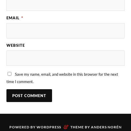
EMAIL
*
WEBSITE
Save my name, email, and website in this browser for the next
time I comment.
&
POWERED BY
WORDPRESS
THEME BY
ANDERS NORÉN