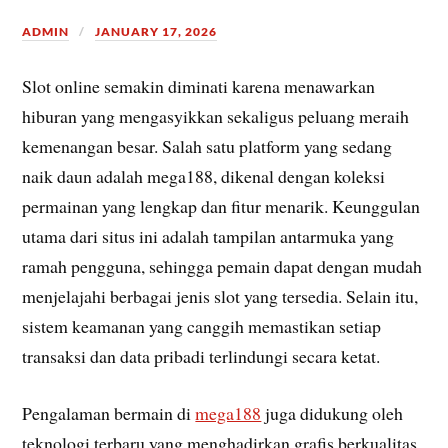
ADMIN
JANUARY 17, 2026
Slot online semakin diminati karena menawarkan
hiburan yang mengasyikkan sekaligus peluang meraih
kemenangan besar. Salah satu platform yang sedang
naik daun adalah mega188, dikenal dengan koleksi
permainan yang lengkap dan fitur menarik. Keunggulan
utama dari situs ini adalah tampilan antarmuka yang
ramah pengguna, sehingga pemain dapat dengan mudah
menjelajahi berbagai jenis slot yang tersedia. Selain itu,
sistem keamanan yang canggih memastikan setiap
transaksi dan data pribadi terlindungi secara ketat.
Pengalaman bermain di
mega188
juga didukung oleh
teknologi terbaru yang menghadirkan grafis berkualitas