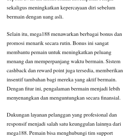
sekaligus meningkatkan kepercayaan diri sebelum
bermain dengan uang asli.
Selain itu, mega188 menawarkan berbagai bonus dan
promosi menarik secara rutin. Bonus ini sangat
membantu pemain untuk meningkatkan peluang
menang dan memperpanjang waktu bermain. Sistem
cashback dan reward point juga tersedia, memberikan
insentif tambahan bagi mereka yang aktif bermain.
Dengan fitur ini, pengalaman bermain menjadi lebih
menyenangkan dan menguntungkan secara finansial.
Dukungan layanan pelanggan yang profesional dan
responsif menjadi salah satu keunggulan lainnya dari
mega188. Pemain bisa menghubungi tim support