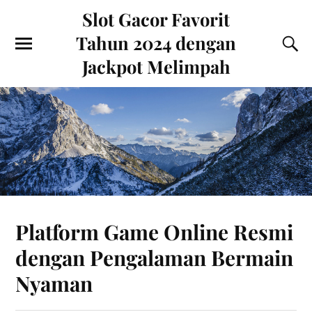
Slot Gacor Favorit
Tahun 2024 dengan
Jackpot Melimpah
Platform Game Online Resmi
dengan Pengalaman Bermain
Nyaman