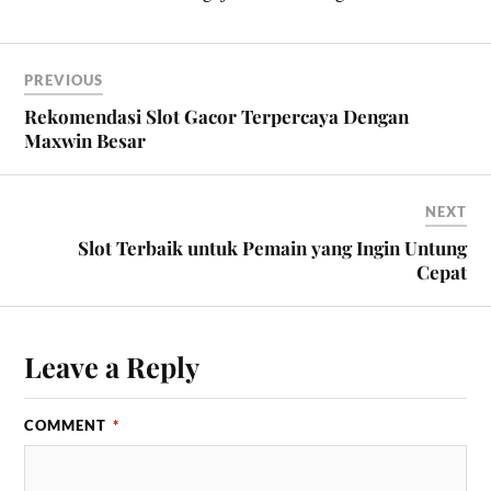
PREVIOUS
Rekomendasi Slot Gacor Terpercaya Dengan
Maxwin Besar
NEXT
Slot Terbaik untuk Pemain yang Ingin Untung
Cepat
Leave a Reply
COMMENT
*