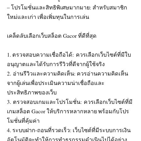
– โปรโมชั่นและสิทธิพิเศษมากมาย: สำหรับสมาชิก
ใหม่และเก่า เพื่อเพิ่มทุนในการเล่น
เคล็ดลับเลือกเว็บสล็อต Gacor ที่ดีที่สุด
1. ตรวจสอบความเชื่อถือได้: ควรเลือกเว็บไซต์ที่มีใบ
อนุญาตและได้รับการรีวิวที่ดีจากผู้ใช้จริง
2. อ่านรีวิวและความคิดเห็น: ควรอ่านความคิดเห็น
จากผู้เล่นเพื่อประเมินความน่าเชื่อถือและ
ประสิทธิภาพของเว็บ
3. ตรวจสอบเกมและโปรโมชั่น: ควรเลือกเว็บไซต์ที่มี
เกมสล็อต Gacor ให้บริการหลากหลาย พร้อมกับโปร
โมชั่นที่คุ้มค่า
4. ระบบฝาก-ถอนที่รวดเร็ว: เว็บไซต์ที่มีระบบการเงิน
อัตโนมัติจะทำให้การทำธุรกรรมดำเนินไปได้อย่าง