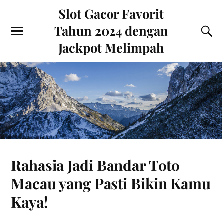
Slot Gacor Favorit
Tahun 2024 dengan
Jackpot Melimpah
Rahasia Jadi Bandar Toto
Macau yang Pasti Bikin Kamu
Kaya!