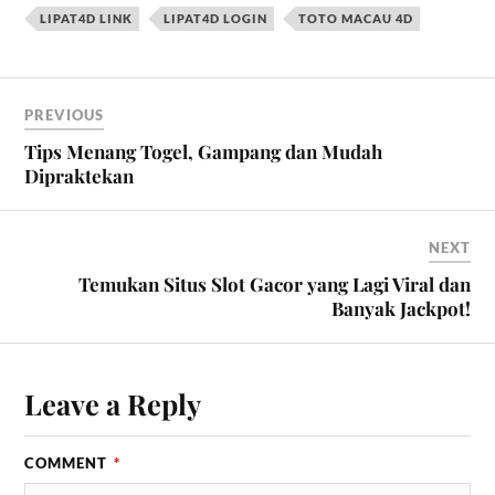
LIPAT4D LINK
LIPAT4D LOGIN
TOTO MACAU 4D
PREVIOUS
Tips Menang Togel, Gampang dan Mudah
Dipraktekan
NEXT
Temukan Situs Slot Gacor yang Lagi Viral dan
Banyak Jackpot!
Leave a Reply
COMMENT
*