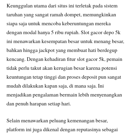
Keunggulan utama dari situs ini terletak pada sistem
taruhan yang sangat ramah dompet, memungkinkan
siapa saja untuk mencoba keberuntungan mereka
dengan modal hanya 5 ribu rupiah. Slot gacor depo 5k
ini menawarkan kesempatan besar untuk menang besar,
bahkan hingga jackpot yang membuat hati berdegup
kencang. Dengan kehadiran fitur slot gacor 5k, pemain
tidak perlu takut akan kerugian besar karena potensi
keuntungan tetap tinggi dan proses deposit pun sangat
mudah dilakukan kapan saja, di mana saja. Ini
menjadikan pengalaman bermain lebih menyenangkan
dan penuh harapan setiap hari.
Selain menawarkan peluang kemenangan besar,
platform ini juga dikenal dengan reputasinya sebagai