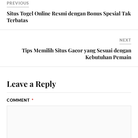
PREVIOUS
Situs Togel Online Resmi dengan Bonus Spesial Tak
Terbatas
NEXT
Tips Memilih Situs Gacor yang Sesuai dengan
Kebutuhan Pemain
Leave a Reply
COMMENT
*