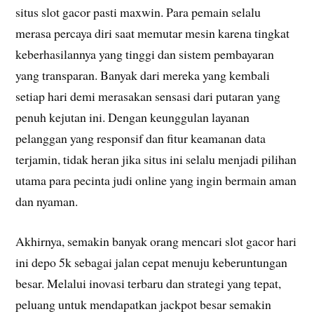
situs slot gacor pasti maxwin. Para pemain selalu
merasa percaya diri saat memutar mesin karena tingkat
keberhasilannya yang tinggi dan sistem pembayaran
yang transparan. Banyak dari mereka yang kembali
setiap hari demi merasakan sensasi dari putaran yang
penuh kejutan ini. Dengan keunggulan layanan
pelanggan yang responsif dan fitur keamanan data
terjamin, tidak heran jika situs ini selalu menjadi pilihan
utama para pecinta judi online yang ingin bermain aman
dan nyaman.
Akhirnya, semakin banyak orang mencari slot gacor hari
ini depo 5k sebagai jalan cepat menuju keberuntungan
besar. Melalui inovasi terbaru dan strategi yang tepat,
peluang untuk mendapatkan jackpot besar semakin