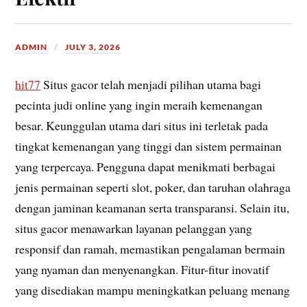
ADMIN
JULY 3, 2026
hit77
Situs gacor telah menjadi pilihan utama bagi
pecinta judi online yang ingin meraih kemenangan
besar. Keunggulan utama dari situs ini terletak pada
tingkat kemenangan yang tinggi dan sistem permainan
yang terpercaya. Pengguna dapat menikmati berbagai
jenis permainan seperti slot, poker, dan taruhan olahraga
dengan jaminan keamanan serta transparansi. Selain itu,
situs gacor menawarkan layanan pelanggan yang
responsif dan ramah, memastikan pengalaman bermain
yang nyaman dan menyenangkan. Fitur-fitur inovatif
yang disediakan mampu meningkatkan peluang menang