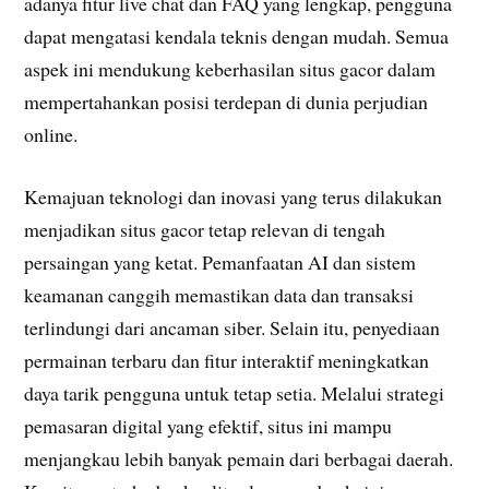
adanya fitur live chat dan FAQ yang lengkap, pengguna
dapat mengatasi kendala teknis dengan mudah. Semua
aspek ini mendukung keberhasilan situs gacor dalam
mempertahankan posisi terdepan di dunia perjudian
online.
Kemajuan teknologi dan inovasi yang terus dilakukan
menjadikan situs gacor tetap relevan di tengah
persaingan yang ketat. Pemanfaatan AI dan sistem
keamanan canggih memastikan data dan transaksi
terlindungi dari ancaman siber. Selain itu, penyediaan
permainan terbaru dan fitur interaktif meningkatkan
daya tarik pengguna untuk tetap setia. Melalui strategi
pemasaran digital yang efektif, situs ini mampu
menjangkau lebih banyak pemain dari berbagai daerah.