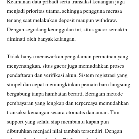
Keamanan data pribadi serta transaksi keuangan juga
menjadi prioritas utama, sehingga pengguna merasa
tenang saat melakukan deposit maupun withdraw.
Dengan segudang keunggulan ini, situs gacor semakin
diminati oleh banyak kalangan.
Tidak hanya menawarkan pengalaman permainan yang
menyenangkan, situs gacor juga memudahkan proses
pendaftaran dan verifikasi akun. Sistem registrasi yang
simpel dan cepat memungkinkan pemain baru langsung
bergabung tanpa hambatan berarti. Beragam metode
pembayaran yang lengkap dan terpercaya memudahkan
transaksi keuangan secara otomatis dan aman. Tim
support yang selalu siap membantu kapan pun
dibutuhkan menjadi nilai tambah tersendiri. Dengan