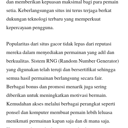
dan memberikan kepuasan maksimal bagi para pemain
setia. Keberlangsungan situs ini terus terjaga berkat
dukungan teknologi terbaru yang memperkuat
kepercayaan pengguna.
Popularitas dari situs gacor tidak lepas dari reputasi
mereka dalam menyediakan permainan yang adil dan
berkualitas. Sistem RNG (Random Number Generator)
yang digunakan telah teruji dan bersertifikat sehingga
semua hasil permainan berlangsung secara fair.
Berbagai bonus dan promosi menarik juga sering
diberikan untuk meningkatkan motivasi bermain.
Kemudahan akses melalui berbagai perangkat seperti
ponsel dan komputer membuat pemain lebih leluasa
menikmati permainan kapan saja dan di mana saja.