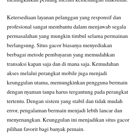
Ketersediaan layanan pelanggan yang responsif dan
profesional sangat membantu dalam menjawab segala
permasalahan yang mungkin timbul selama permainan
berlangsung. Situs gacor biasanya menyediakan
berbagai metode pembayaran yang memudahkan
transaksi kapan saja dan di mana saja. Kemudahan
akses melalui perangkat mobile juga menjadi
keunggulan utama, memungkinkan pengguna bermain
dengan nyaman tanpa harus tergantung pada perangkat
tertentu. Dengan sistem yang stabil dan tidak mudah
error, pengalaman bermain menjadi lebih lancar dan
menyenangkan. Keunggulan ini menjadikan situs gacor
pilihan favorit bagi banyak pemain.