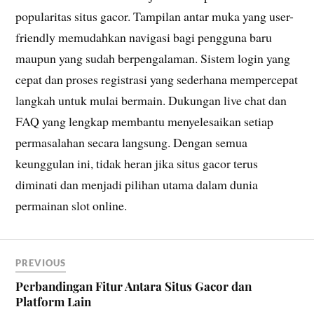
popularitas situs gacor. Tampilan antar muka yang user-
friendly memudahkan navigasi bagi pengguna baru
maupun yang sudah berpengalaman. Sistem login yang
cepat dan proses registrasi yang sederhana mempercepat
langkah untuk mulai bermain. Dukungan live chat dan
FAQ yang lengkap membantu menyelesaikan setiap
permasalahan secara langsung. Dengan semua
keunggulan ini, tidak heran jika situs gacor terus
diminati dan menjadi pilihan utama dalam dunia
permainan slot online.
PREVIOUS
Perbandingan Fitur Antara Situs Gacor dan
Platform Lain