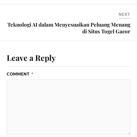
NEXT
Teknologi AI dalam Menyesuaikan Peluang Menang
di Situs Togel Gacor
Leave a Reply
COMMENT
*