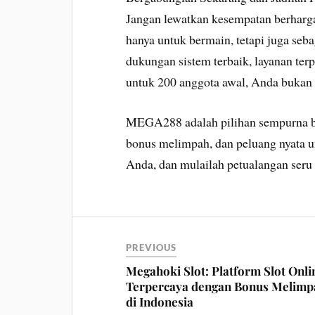
Jangan lewatkan kesempatan berhar
hanya untuk bermain, tetapi juga se
dukungan sistem terbaik, layanan ter
untuk 200 anggota awal, Anda buka
MEGA288 adalah pilihan sempurna ba
bonus melimpah, dan peluang nyata u
Anda, dan mulailah petualangan se
PREVIOUS
Megahoki Slot: Platform Slot Onli
Terpercaya dengan Bonus Melimp
di Indonesia