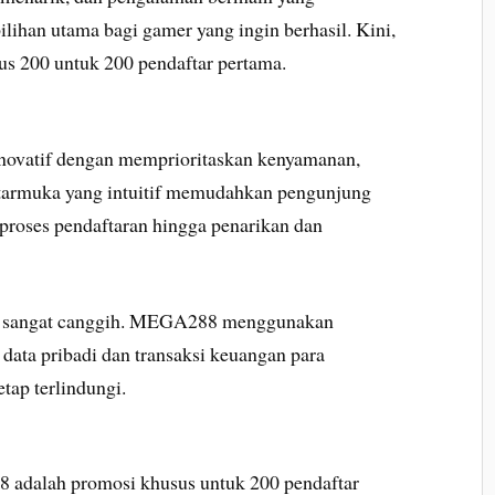
han utama bagi gamer yang ingin berhasil. Kini,
s 200 untuk 200 pendaftar pertama.
ovatif dengan memprioritaskan kenyamanan,
tarmuka yang intuitif memudahkan pengunjung
i proses pendaftaran hingga penarikan dan
an sangat canggih. MEGA288 menggunakan
 data pribadi dan transaksi keuangan para
tap terlindungi.
8 adalah promosi khusus untuk 200 pendaftar