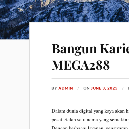
Bangun Kari
MEGA288
BY
ADMIN
ON
JUNE 3, 2025
Dalam dunia digital yang kaya akan 
pesat. Salah satu nama yang semakin
Dengan berbagai layanan, penawaran