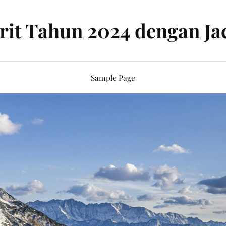
orit Tahun 2024 dengan J
Sample Page