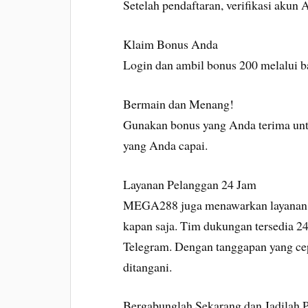
Setelah pendaftaran, verifikasi akun
Klaim Bonus Anda
Login dan ambil bonus 200 melalui b
Bermain dan Menang!
Gunakan bonus yang Anda terima unt
yang Anda capai.
Layanan Pelanggan 24 Jam
MEGA288 juga menawarkan layanan p
kapan saja. Tim dukungan tersedia 24
Telegram. Dengan tanggapan yang cep
ditangani.
Bergabunglah Sekarang dan Jadilah 