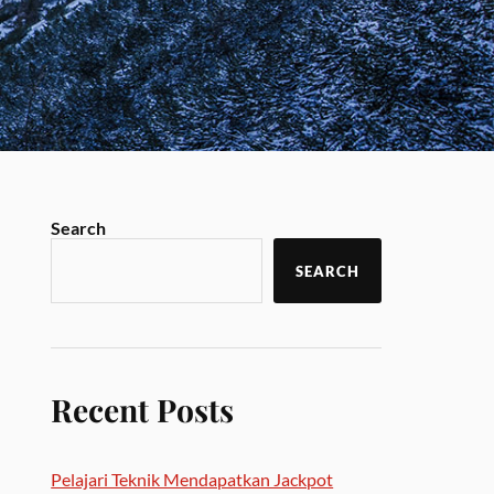
Search
SEARCH
Recent Posts
Pelajari Teknik Mendapatkan Jackpot