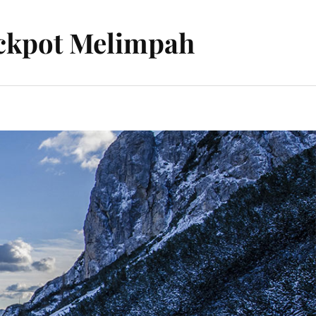
ackpot Melimpah