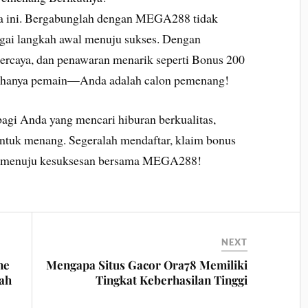
ga ini. Bergabunglah dengan MEGA288 tidak
bagai langkah awal menuju sukses. Dengan
percaya, dan penawaran menarik seperti Bonus 200
n hanya pemain—Anda adalah calon pemenang!
gi Anda yang mencari hiburan berkualitas,
ntuk menang. Segeralah mendaftar, klaim bonus
ru menuju kesuksesan bersama MEGA288!
NEXT
ne
Mengapa Situs Gacor Ora78 Memiliki
ah
Tingkat Keberhasilan Tinggi