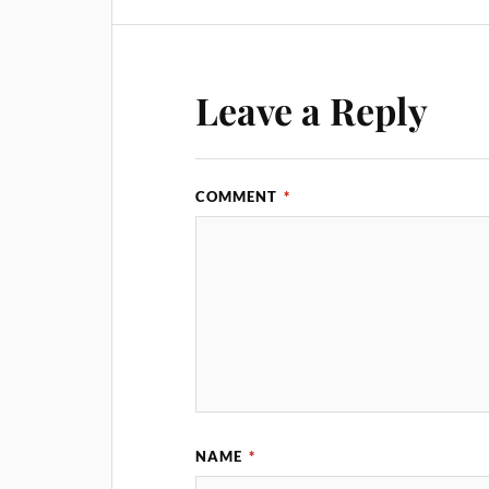
Leave a Reply
COMMENT
*
NAME
*