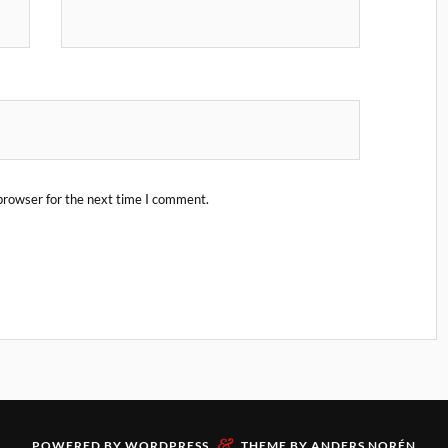
browser for the next time I comment.
&
POWERED BY
WORDPRESS
THEME BY
ANDERS NORÉN