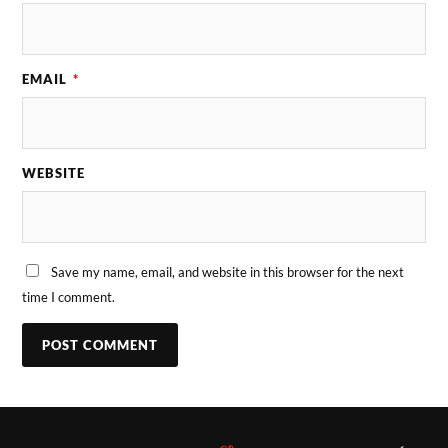
EMAIL
*
WEBSITE
Save my name, email, and website in this browser for the next
time I comment.