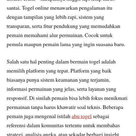
santai. Togel online menawarkan pengalaman itu
dengan tampilan yang lebih rapi, sistem yang
transparan, serta fitur pendukung yang memudahkan
pemain memahami alur permainan. Cocok untuk
pemula maupun pemain lama yang ingin suasana baru.
Salah satu hal penting dalam bermain togel adalah
memilih platform yang tepat. Platform yang baik
biasanya punya sistem keamanan yang terjamin,
informasi permainan yang jelas, serta layanan yang
responsif. Di sinilah pemain bisa lebih fokus menikmati
permainan tanpa harus khawatir soal teknis. Beberapa
pemain juga mengenal istilah
abu togel
sebagai
referensi dalam komunitas tertentu untuk membahas
strategi, analisis angka, atau sekadar berbagi insight