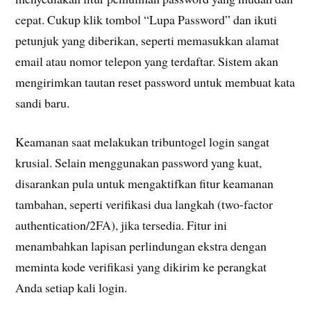
cepat. Cukup klik tombol “Lupa Password” dan ikuti
petunjuk yang diberikan, seperti memasukkan alamat
email atau nomor telepon yang terdaftar. Sistem akan
mengirimkan tautan reset password untuk membuat kata
sandi baru.
Keamanan saat melakukan tribuntogel login sangat
krusial. Selain menggunakan password yang kuat,
disarankan pula untuk mengaktifkan fitur keamanan
tambahan, seperti verifikasi dua langkah (two-factor
authentication/2FA), jika tersedia. Fitur ini
menambahkan lapisan perlindungan ekstra dengan
meminta kode verifikasi yang dikirim ke perangkat
Anda setiap kali login.