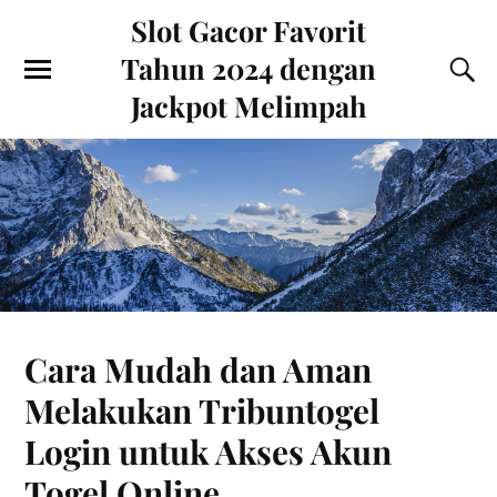
Slot Gacor Favorit
Tahun 2024 dengan
Jackpot Melimpah
Cara Mudah dan Aman
Melakukan Tribuntogel
Login untuk Akses Akun
Togel Online