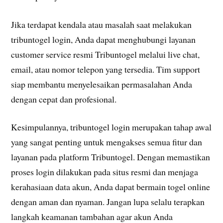
Jika terdapat kendala atau masalah saat melakukan
tribuntogel login, Anda dapat menghubungi layanan
customer service resmi Tribuntogel melalui live chat,
email, atau nomor telepon yang tersedia. Tim support
siap membantu menyelesaikan permasalahan Anda
dengan cepat dan profesional.
Kesimpulannya, tribuntogel login merupakan tahap awal
yang sangat penting untuk mengakses semua fitur dan
layanan pada platform Tribuntogel. Dengan memastikan
proses login dilakukan pada situs resmi dan menjaga
kerahasiaan data akun, Anda dapat bermain togel online
dengan aman dan nyaman. Jangan lupa selalu terapkan
langkah keamanan tambahan agar akun Anda