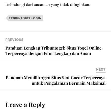
terlindungi dari ancaman yang tidak diinginkan.
TRIBUNTOGEL LOGIN
PREVIOUS
Panduan Lengkap Tribuntogel: Situs Togel Online
Terpercaya dengan Fitur Lengkap dan Aman
NEXT
Panduan Memilih Agen Situs Slot Gacor Terpercaya
untuk Pengalaman Bermain Maksimal
Leave a Reply