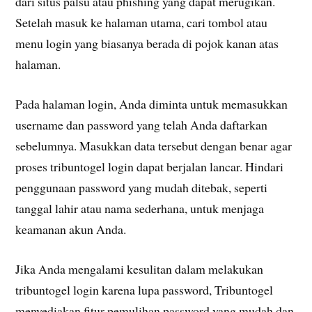
dari situs palsu atau phishing yang dapat merugikan.
Setelah masuk ke halaman utama, cari tombol atau
menu login yang biasanya berada di pojok kanan atas
halaman.
Pada halaman login, Anda diminta untuk memasukkan
username dan password yang telah Anda daftarkan
sebelumnya. Masukkan data tersebut dengan benar agar
proses tribuntogel login dapat berjalan lancar. Hindari
penggunaan password yang mudah ditebak, seperti
tanggal lahir atau nama sederhana, untuk menjaga
keamanan akun Anda.
Jika Anda mengalami kesulitan dalam melakukan
tribuntogel login karena lupa password, Tribuntogel
menyediakan fitur pemulihan password yang mudah dan