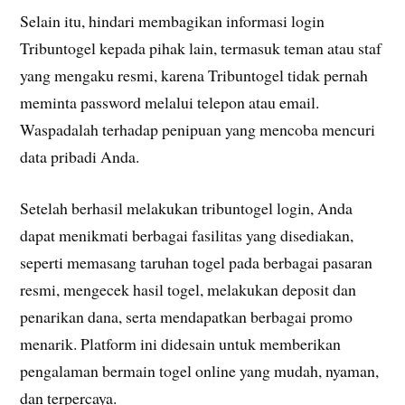
Selain itu, hindari membagikan informasi login
Tribuntogel kepada pihak lain, termasuk teman atau staf
yang mengaku resmi, karena Tribuntogel tidak pernah
meminta password melalui telepon atau email.
Waspadalah terhadap penipuan yang mencoba mencuri
data pribadi Anda.
Setelah berhasil melakukan tribuntogel login, Anda
dapat menikmati berbagai fasilitas yang disediakan,
seperti memasang taruhan togel pada berbagai pasaran
resmi, mengecek hasil togel, melakukan deposit dan
penarikan dana, serta mendapatkan berbagai promo
menarik. Platform ini didesain untuk memberikan
pengalaman bermain togel online yang mudah, nyaman,
dan terpercaya.