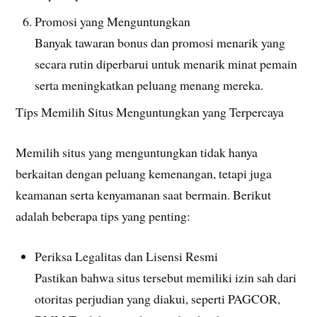
Promosi yang Menguntungkan
Banyak tawaran bonus dan promosi menarik yang
secara rutin diperbarui untuk menarik minat pemain
serta meningkatkan peluang menang mereka.
Tips Memilih Situs Menguntungkan yang Terpercaya
Memilih situs yang menguntungkan tidak hanya
berkaitan dengan peluang kemenangan, tetapi juga
keamanan serta kenyamanan saat bermain. Berikut
adalah beberapa tips yang penting:
Periksa Legalitas dan Lisensi Resmi
Pastikan bahwa situs tersebut memiliki izin sah dari
otoritas perjudian yang diakui, seperti PAGCOR,