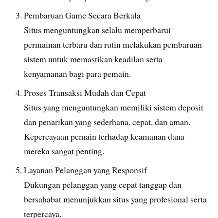
Pembaruan Game Secara Berkala
Situs menguntungkan selalu memperbarui
permainan terbaru dan rutin melakukan pembaruan
sistem untuk memastikan keadilan serta
kenyamanan bagi para pemain.
Proses Transaksi Mudah dan Cepat
Situs yang menguntungkan memiliki sistem deposit
dan penarikan yang sederhana, cepat, dan aman.
Kepercayaan pemain terhadap keamanan dana
mereka sangat penting.
Layanan Pelanggan yang Responsif
Dukungan pelanggan yang cepat tanggap dan
bersahabat menunjukkan situs yang profesional serta
terpercaya.