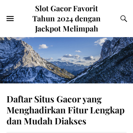
Slot Gacor Favorit
Tahun 2024 dengan
Jackpot Melimpah
Daftar Situs Gacor yang
Menghadirkan Fitur Lengkap
dan Mudah Diakses