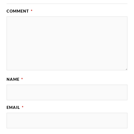
COMMENT
*
NAME
*
EMAIL
*