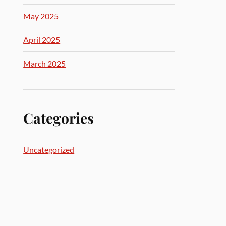
May 2025
April 2025
March 2025
Categories
Uncategorized