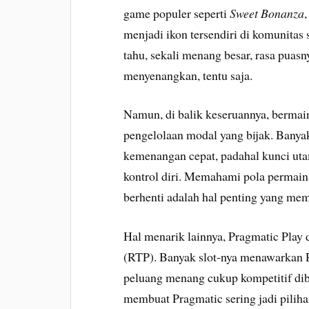
game populer seperti
Sweet Bonanza
menjadi ikon tersendiri di komunitas
tahu, sekali menang besar, rasa puas
menyenangkan, tentu saja.
Namun, di balik keseruannya, bermai
pengelolaan modal yang bijak. Banya
kemenangan cepat, padahal kunci uta
kontrol diri. Memahami pola permaina
berhenti adalah hal penting yang me
Hal menarik lainnya, Pragmatic Play 
(RTP). Banyak slot-nya menawarkan RT
peluang menang cukup kompetitif diba
membuat Pragmatic sering jadi pilih