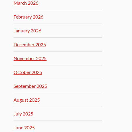
March 2026
February 2026
January 2026
December 2025
November 2025
October 2025
September 2025
August 2025
July 2025
June 2025