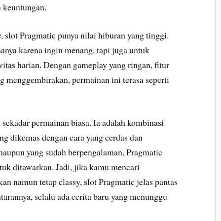
n keuntungan.
e
, slot Pragmatic punya nilai hiburan yang tinggi.
nya karena ingin menang, tapi juga untuk
itas harian. Dengan gameplay yang ringan, fitur
g menggembirakan, permainan ini terasa seperti
 sekadar permainan biasa. Ia adalah kombinasi
yang dikemas dengan cara yang cerdas dan
maupun yang sudah berpengalaman, Pragmatic
tuk ditawarkan. Jadi, jika kamu mencari
 namun tetap classy, slot Pragmatic jelas pantas
utarannya, selalu ada cerita baru yang menunggu