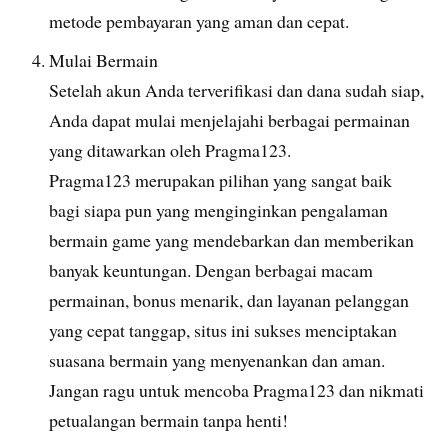
metode pembayaran yang aman dan cepat.
Mulai Bermain
Setelah akun Anda terverifikasi dan dana sudah siap,
Anda dapat mulai menjelajahi berbagai permainan
yang ditawarkan oleh Pragma123.
Pragma123 merupakan pilihan yang sangat baik
bagi siapa pun yang menginginkan pengalaman
bermain game yang mendebarkan dan memberikan
banyak keuntungan. Dengan berbagai macam
permainan, bonus menarik, dan layanan pelanggan
yang cepat tanggap, situs ini sukses menciptakan
suasana bermain yang menyenankan dan aman.
Jangan ragu untuk mencoba Pragma123 dan nikmati
petualangan bermain tanpa henti!