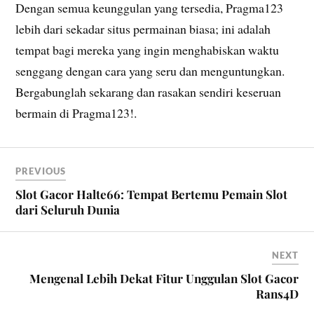
Dengan semua keunggulan yang tersedia, Pragma123
lebih dari sekadar situs permainan biasa; ini adalah
tempat bagi mereka yang ingin menghabiskan waktu
senggang dengan cara yang seru dan menguntungkan.
Bergabunglah sekarang dan rasakan sendiri keseruan
bermain di Pragma123!.
PREVIOUS
Slot Gacor Halte66: Tempat Bertemu Pemain Slot
dari Seluruh Dunia
NEXT
Mengenal Lebih Dekat Fitur Unggulan Slot Gacor
Rans4D