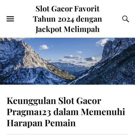
Slot Gacor Favorit
Tahun 2024 dengan
Jackpot Melimpah
Keunggulan Slot Gacor
Pragma123 dalam Memenuhi
Harapan Pemain