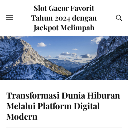
Slot Gacor Favorit
Tahun 2024 dengan
Jackpot Melimpah
Transformasi Dunia Hiburan
Melalui Platform Digital
Modern