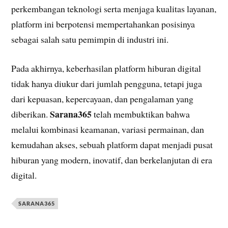
perkembangan teknologi serta menjaga kualitas layanan,
platform ini berpotensi mempertahankan posisinya
sebagai salah satu pemimpin di industri ini.
Pada akhirnya, keberhasilan platform hiburan digital
tidak hanya diukur dari jumlah pengguna, tetapi juga
dari kepuasan, kepercayaan, dan pengalaman yang
Sarana365
diberikan.
telah membuktikan bahwa
melalui kombinasi keamanan, variasi permainan, dan
kemudahan akses, sebuah platform dapat menjadi pusat
hiburan yang modern, inovatif, dan berkelanjutan di era
digital.
SARANA365