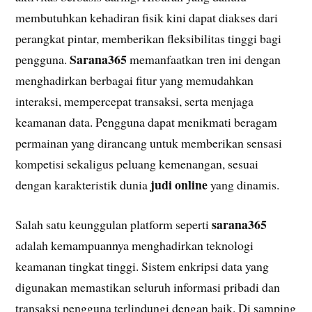
membutuhkan kehadiran fisik kini dapat diakses dari
perangkat pintar, memberikan fleksibilitas tinggi bagi
Sarana365
pengguna.
memanfaatkan tren ini dengan
menghadirkan berbagai fitur yang memudahkan
interaksi, mempercepat transaksi, serta menjaga
keamanan data. Pengguna dapat menikmati beragam
permainan yang dirancang untuk memberikan sensasi
kompetisi sekaligus peluang kemenangan, sesuai
judi online
dengan karakteristik dunia
yang dinamis.
sarana365
Salah satu keunggulan platform seperti
adalah kemampuannya menghadirkan teknologi
keamanan tingkat tinggi. Sistem enkripsi data yang
digunakan memastikan seluruh informasi pribadi dan
transaksi pengguna terlindungi dengan baik. Di samping