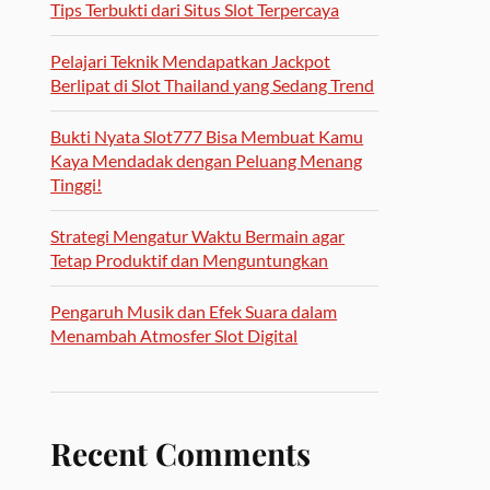
Tips Terbukti dari Situs Slot Terpercaya
Pelajari Teknik Mendapatkan Jackpot
Berlipat di Slot Thailand yang Sedang Trend
Bukti Nyata Slot777 Bisa Membuat Kamu
Kaya Mendadak dengan Peluang Menang
Tinggi!
Strategi Mengatur Waktu Bermain agar
Tetap Produktif dan Menguntungkan
Pengaruh Musik dan Efek Suara dalam
Menambah Atmosfer Slot Digital
Recent Comments