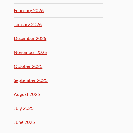
February 2026
January 2026
December 2025
November 2025
October 2025
September 2025
August 2025
July 2025
June 2025