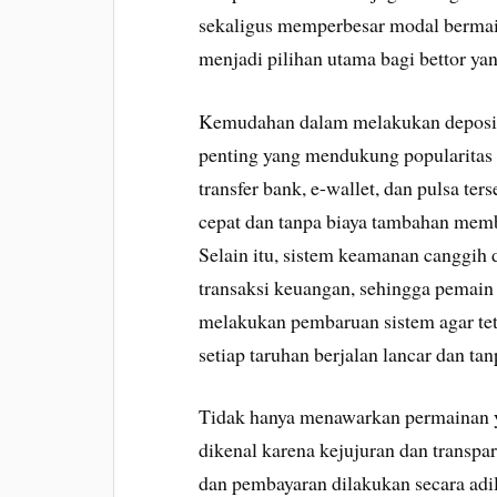
sekaligus memperbesar modal bermain
menjadi pilihan utama bagi bettor yan
Kemudahan dalam melakukan deposit 
penting yang mendukung popularitas 
transfer bank, e-wallet, dan pulsa te
cepat dan tanpa biaya tambahan mem
Selain itu, sistem keamanan canggih 
transaksi keuangan, sehingga pemain 
melakukan pembaruan sistem agar tet
setiap taruhan berjalan lancar dan ta
Tidak hanya menawarkan permainan ya
dikenal karena kejujuran dan transpa
dan pembayaran dilakukan secara adi