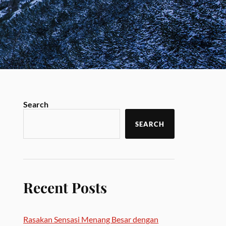
Search
SEARCH
Recent Posts
Rasakan Sensasi Menang Besar dengan