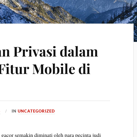
n Privasi dalam
itur Mobile di
6
IN
UNCATEGORIZED
 gacor semakin diminati oleh para pecinta judi