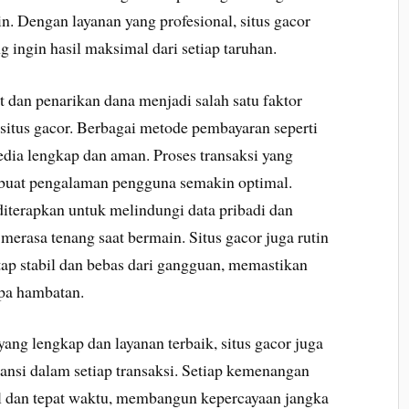
. Dengan layanan yang profesional, situs gacor
g ingin hasil maksimal dari setiap taruhan.
dan penarikan dana menjadi salah satu faktor
situs gacor. Berbagai metode pembayaran seperti
rsedia lengkap dan aman. Proses transaksi yang
buat pengalaman pengguna semakin optimal.
diterapkan untuk melindungi data pribadi dan
merasa tenang saat bermain. Situs gacor juga rutin
ap stabil dan bebas dari gangguan, memastikan
npa hambatan.
ng lengkap dan layanan terbaik, situs gacor juga
ransi dalam setiap transaksi. Setiap kemenangan
l dan tepat waktu, membangun kepercayaan jangka