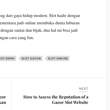
ing dari gaya hidup modern. Slot hadir dengan
sementara judi online membuka dunia hiburan
dengan santai dan bijak, dua hal ini bisa jadi
ngan cara yang fun.
LOT DEMO
SLOT GACOR
SLOT ONLINE
NEXT
cor
How to Assess the Reputation of a
kan
Gacor Slot Website