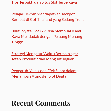
Tips Terbukti dari Situs Slot Terpercaya
Pelajari Teknik Mendapatkan Jackpot
Berlipat di Slot Thailand yang Sedang Trend
Bukti Nyata Slot777 Bisa Membuat Kamu
Kaya Mendadak dengan Peluang Menang
Tinggi!
Strategi Mengatur Waktu Bermain agar
Tetap Produktif dan Menguntungkan
Pengaruh Musik dan Efek Suara dalam
Menambah Atmosfer Slot Digital
Recent Comments