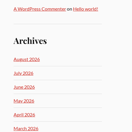
A WordPress Commenter
on
Hello world!
Archives
August 2026
July 2026
June 2026
May 2026
April 2026
March 2026