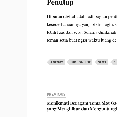
Penutup
Hiburan digital udah jadi bagian pent
kesederhanaannya yang bikin nagih, 
lebih luas dan seru. Selama dinikmati 
teman setia buat ngisi waktu luang de
AGEN89
JUDI ONLINE
SLOT
S
PREVIOUS
Menikmati Beragam Tema Slot Ga
yang Menghibur dan Menguntung