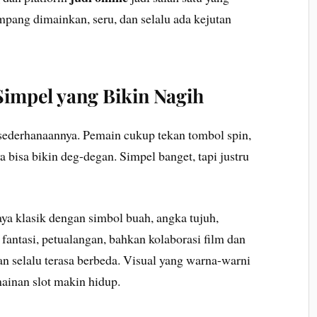
pang dimainkan, seru, dan selalu ada kejutan
Simpel yang Bikin Nagih
esederhanaannya. Pemain cukup tekan tombol spin,
 bisa bikin deg-degan. Simpel banget, tapi justru
aya klasik dengan simbol buah, angka tujuh,
antasi, petualangan, bahkan kolaborasi film dan
an selalu terasa berbeda. Visual yang warna-warni
mainan slot makin hidup.