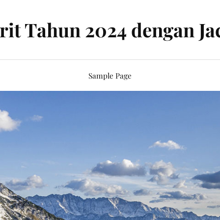
orit Tahun 2024 dengan J
Sample Page