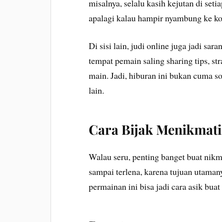
misalnya, selalu kasih kejutan di seti
apalagi kalau hampir nyambung ke ko
Di sisi lain, judi online juga jadi sa
tempat pemain saling sharing tips, st
main. Jadi, hiburan ini bukan cuma so
lain.
Cara Bijak Menikmati
Walau seru, penting banget buat nikma
sampai terlena, karena tujuan utaman
permainan ini bisa jadi cara asik buat