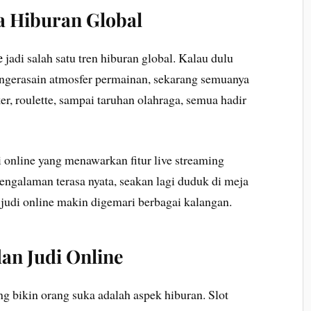
a Hiburan Global
e
jadi salah satu tren hiburan global. Kalau dulu
t ngerasain atmosfer permainan, sekarang semuanya
oker, roulette, sampai taruhan olahraga, semua hadir
i online yang menawarkan fitur live streaming
 pengalaman terasa nyata, seakan lagi duduk di meja
 judi online makin digemari berbagai kalangan.
dan Judi Online
g bikin orang suka adalah aspek hiburan. Slot