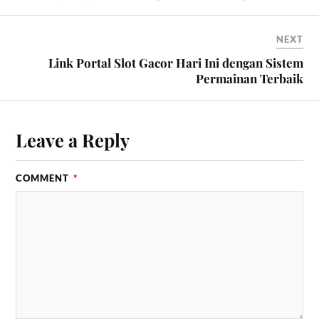
NEXT
Link Portal Slot Gacor Hari Ini dengan Sistem
Permainan Terbaik
Leave a Reply
COMMENT
*