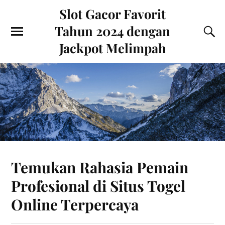
Slot Gacor Favorit
Tahun 2024 dengan
Jackpot Melimpah
Temukan Rahasia Pemain
Profesional di Situs Togel
Online Terpercaya