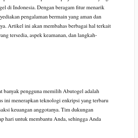
gel di Indonesia. Dengan beragam fitur menarik
nyediakan pengalaman bermain yang aman dan
a. Artikel ini akan membahas berbagai hal terkait
yang tersedia, aspek keamanan, dan langkah-
at banyak pengguna memilih Abutogel adalah
us ini menerapkan teknologi enkripsi yang terbaru
ansaksi keuangan anggotanya. Tim dukungan
tiap hari untuk membantu Anda, sehingga Anda