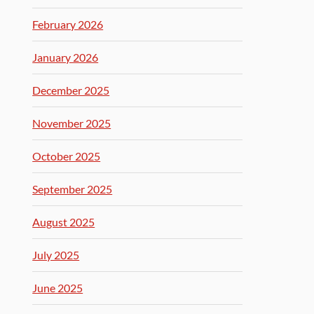
February 2026
January 2026
December 2025
November 2025
October 2025
September 2025
August 2025
July 2025
June 2025