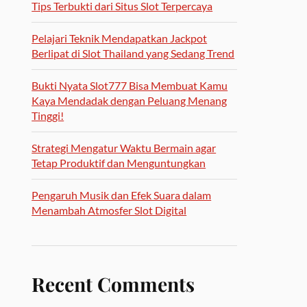
Tips Terbukti dari Situs Slot Terpercaya
Pelajari Teknik Mendapatkan Jackpot
Berlipat di Slot Thailand yang Sedang Trend
Bukti Nyata Slot777 Bisa Membuat Kamu
Kaya Mendadak dengan Peluang Menang
Tinggi!
Strategi Mengatur Waktu Bermain agar
Tetap Produktif dan Menguntungkan
Pengaruh Musik dan Efek Suara dalam
Menambah Atmosfer Slot Digital
Recent Comments