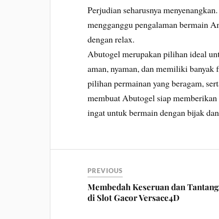
Perjudian seharusnya menyenangkan.
mengganggu pengalaman bermain And
dengan relax.
Abutogel merupakan pilihan ideal unt
aman, nyaman, dan memiliki banyak fi
pilihan permainan yang beragam, sert
membuat Abutogel siap memberikan 
ingat untuk bermain dengan bijak dan
PREVIOUS
Membedah Keseruan dan Tantang
di Slot Gacor Versace4D