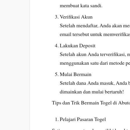
membuat kata sandi.
Verifikasi Akun
Setelah mendaftar, Anda akan men
email tersebut untuk memverifika
Lakukan Deposit
Setelah akun Anda terverifikasi,
menggunakan satu dari metode pe
Mulai Bermain
Setelah dana Anda masuk, Anda bi
dimainkan dan mulai bertaruh!
Tips dan Trik Bermain Togel di Abut
Pelajari Pasaran Togel