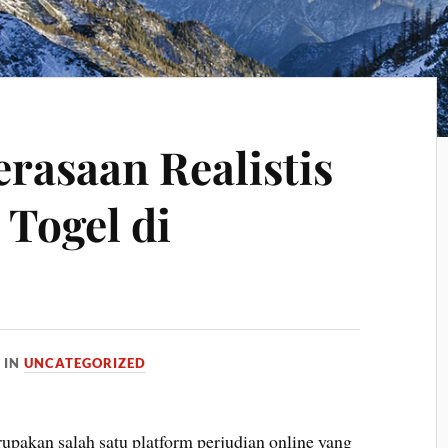
rasaan Realistis
 Togel di
IN
UNCATEGORIZED
upakan salah satu platform perjudian online yang