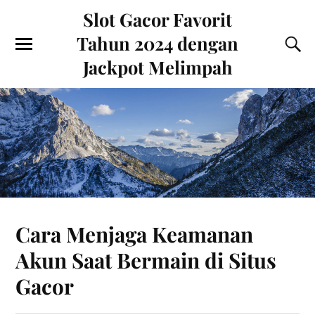
Slot Gacor Favorit
Tahun 2024 dengan
Jackpot Melimpah
Cara Menjaga Keamanan
Akun Saat Bermain di Situs
Gacor