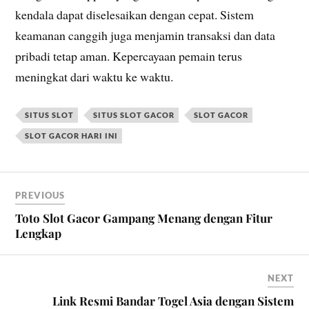
kendala dapat diselesaikan dengan cepat. Sistem
keamanan canggih juga menjamin transaksi dan data
pribadi tetap aman. Kepercayaan pemain terus
meningkat dari waktu ke waktu.
SITUS SLOT
SITUS SLOT GACOR
SLOT GACOR
SLOT GACOR HARI INI
PREVIOUS
Toto Slot Gacor Gampang Menang dengan Fitur
Lengkap
NEXT
Link Resmi Bandar Togel Asia dengan Sistem