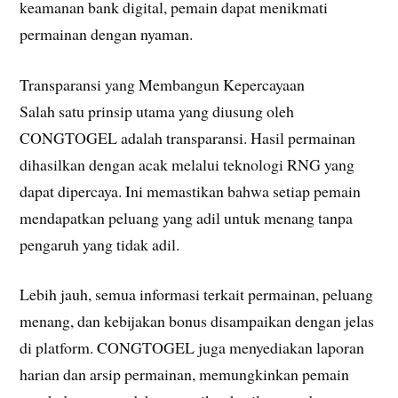
keamanan bank digital, pemain dapat menikmati
permainan dengan nyaman.
Transparansi yang Membangun Kepercayaan
Salah satu prinsip utama yang diusung oleh
CONGTOGEL adalah transparansi. Hasil permainan
dihasilkan dengan acak melalui teknologi RNG yang
dapat dipercaya. Ini memastikan bahwa setiap pemain
mendapatkan peluang yang adil untuk menang tanpa
pengaruh yang tidak adil.
Lebih jauh, semua informasi terkait permainan, peluang
menang, dan kebijakan bonus disampaikan dengan jelas
di platform. CONGTOGEL juga menyediakan laporan
harian dan arsip permainan, memungkinkan pemain