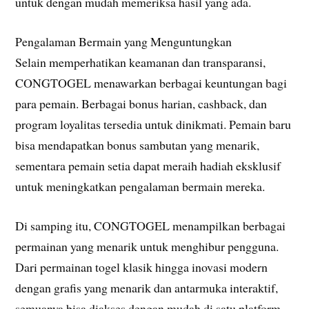
untuk dengan mudah memeriksa hasil yang ada.
Pengalaman Bermain yang Menguntungkan
Selain memperhatikan keamanan dan transparansi,
CONGTOGEL menawarkan berbagai keuntungan bagi
para pemain. Berbagai bonus harian, cashback, dan
program loyalitas tersedia untuk dinikmati. Pemain baru
bisa mendapatkan bonus sambutan yang menarik,
sementara pemain setia dapat meraih hadiah eksklusif
untuk meningkatkan pengalaman bermain mereka.
Di samping itu, CONGTOGEL menampilkan berbagai
permainan yang menarik untuk menghibur pengguna.
Dari permainan togel klasik hingga inovasi modern
dengan grafis yang menarik dan antarmuka interaktif,
semuanya bisa diakses dengan mudah di satu platform,