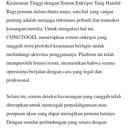
Keamanan Tinggi dengan Sistem Enkripsi Yang Handal
Bagi pemain dalam dunia maya, satu hal yang sangat
penting adalah menjaga informasi pribadi dan transaksi
keuangan mereka. Untuk mengatasi hal ini,
CONGTOGEL menerapkan sistem enkripsi yang
tangguh serta protokol keamanan berlapis untuk
melindungi aktivitas penggunanya. Platform ini telah
memperoleh lisensi resmi, memastikan bahwa semua
operasinya berjalan dengan cara yang legal dan
profesional.
Selain itu, sistem deteksi kecurangan yang canggih telah
diterapkan untuk mencegah penyalahgunaan atau
penipuan akun yang dapat merugikan pemain lainnya.
Dengan standar perlindungan yang setara dengan