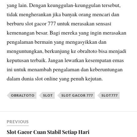
yang lain. Dengan keunggulan-keunggulan tersebut,
tidak mengherankan jika banyak orang mencari dan
berburu slot gacor 777 untuk merasakan sensasi
kemenangan besar. Bagi mereka yang ingin merasakan
pengalaman bermain yang mengasyikkan dan
menguntungkan, berkunjung ke obraltoto bisa menjadi
keputusan terbaik. Jangan lewatkan kesempatan emas
ini untuk menambah pengalaman dan keberuntungan
dalam dunia slot online yang penuh kejutan.
OBRALTOTO
SLOT
SLOT GACOR 777
SLOT777
PREVIOUS
Slot Gacor Cuan Stabil Setiap Hari