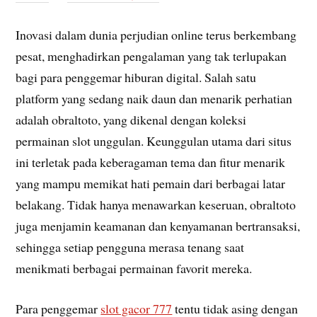
Inovasi dalam dunia perjudian online terus berkembang
pesat, menghadirkan pengalaman yang tak terlupakan
bagi para penggemar hiburan digital. Salah satu
platform yang sedang naik daun dan menarik perhatian
adalah obraltoto, yang dikenal dengan koleksi
permainan slot unggulan. Keunggulan utama dari situs
ini terletak pada keberagaman tema dan fitur menarik
yang mampu memikat hati pemain dari berbagai latar
belakang. Tidak hanya menawarkan keseruan, obraltoto
juga menjamin keamanan dan kenyamanan bertransaksi,
sehingga setiap pengguna merasa tenang saat
menikmati berbagai permainan favorit mereka.
Para penggemar
slot gacor 777
tentu tidak asing dengan