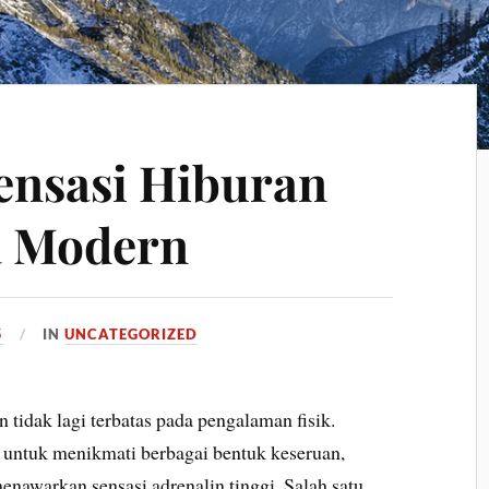
ensasi Hiburan
ra Modern
5
IN
UNCATEGORIZED
an tidak lagi terbatas pada pengalaman fisik.
l untuk menikmati berbagai bentuk keseruan,
enawarkan sensasi adrenalin tinggi. Salah satu