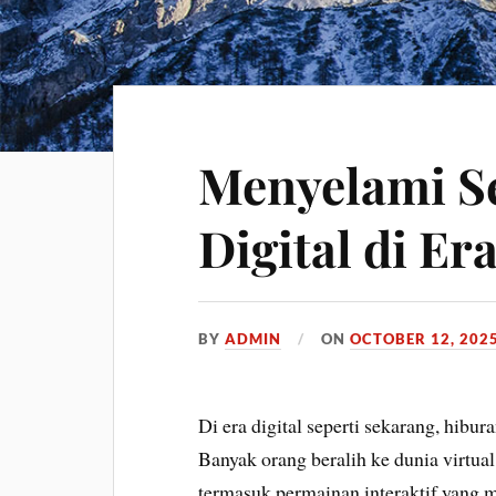
Menyelami S
Digital di E
BY
ADMIN
ON
OCTOBER 12, 202
Di era digital seperti sekarang, hibur
Banyak orang beralih ke dunia virtua
termasuk permainan interaktif yang m