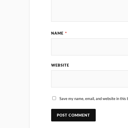
NAME
*
WEBSITE
Save my name, email, and website in this 