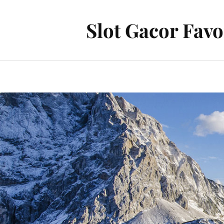
Slot Gacor Fav