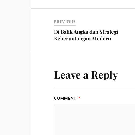
PREVIOUS
Di Balik Angka dan Strategi
Keberuntungan Modern
Leave a Reply
COMMENT
*