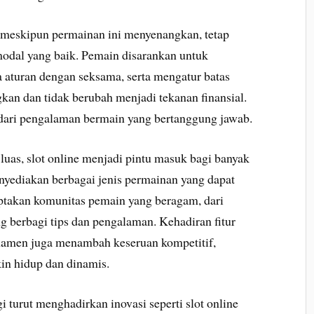
 meskipun permainan ini menyenangkan, tetap
odal yang baik. Pemain disarankan untuk
turan dengan seksama, serta mengatur batas
kan dan tidak berubah menjadi tekanan finansial.
 dari pengalaman bermain yang bertanggung jawab.
luas, slot online menjadi pintu masuk bagi banyak
enyediakan berbagai jenis permainan yang dapat
iptakan komunitas pemain yang beragam, dari
ng berbagi tips dan pengalaman. Kehadiran fitur
urnamen juga menambah keseruan kompetitif,
n hidup dan dinamis.
 turut menghadirkan inovasi seperti slot online