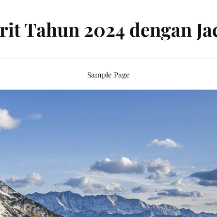
orit Tahun 2024 dengan J
Sample Page