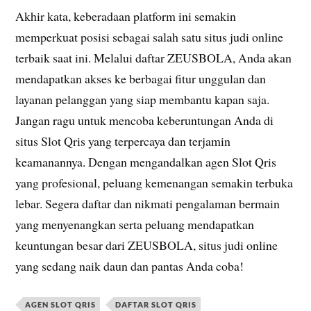
Akhir kata, keberadaan platform ini semakin
memperkuat posisi sebagai salah satu situs judi online
terbaik saat ini. Melalui daftar ZEUSBOLA, Anda akan
mendapatkan akses ke berbagai fitur unggulan dan
layanan pelanggan yang siap membantu kapan saja.
Jangan ragu untuk mencoba keberuntungan Anda di
situs Slot Qris yang terpercaya dan terjamin
keamanannya. Dengan mengandalkan agen Slot Qris
yang profesional, peluang kemenangan semakin terbuka
lebar. Segera daftar dan nikmati pengalaman bermain
yang menyenangkan serta peluang mendapatkan
keuntungan besar dari ZEUSBOLA, situs judi online
yang sedang naik daun dan pantas Anda coba!
AGEN SLOT QRIS
DAFTAR SLOT QRIS