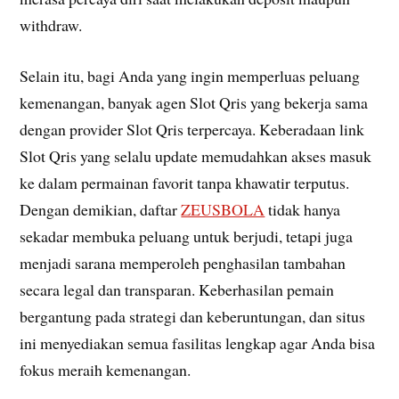
withdraw.
Selain itu, bagi Anda yang ingin memperluas peluang
kemenangan, banyak agen Slot Qris yang bekerja sama
dengan provider Slot Qris terpercaya. Keberadaan link
Slot Qris yang selalu update memudahkan akses masuk
ke dalam permainan favorit tanpa khawatir terputus.
Dengan demikian, daftar
ZEUSBOLA
tidak hanya
sekadar membuka peluang untuk berjudi, tetapi juga
menjadi sarana memperoleh penghasilan tambahan
secara legal dan transparan. Keberhasilan pemain
bergantung pada strategi dan keberuntungan, dan situs
ini menyediakan semua fasilitas lengkap agar Anda bisa
fokus meraih kemenangan.