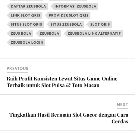
DAFTAR ZEUSBOLA
INFORMASI ZEUSBOLA
LINK SLOT QRIS
PROVIDER SLOT QRIS
SITUS SLOT QRIS
SITUS ZEUSBOLA
SLOT QRIS
ZEUS BOLA
ZEUSBOLA
ZEUSBOLA LINK ALTERNATIF
ZEUSBOLA LOGIN
PREVIOUS
Raih Profit Konsisten Lewat Situs Game Online
Terbaik untuk Slot Pulsa & Toto Macau
NEXT
Tingkatkan Hasil Bermain Slot Gacor dengan Cara
Cerdas