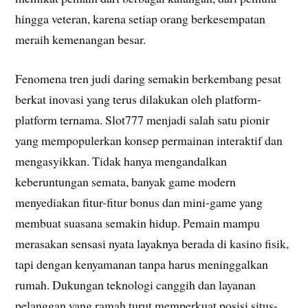
hingga veteran, karena setiap orang berkesempatan
meraih kemenangan besar.
Fenomena tren judi daring semakin berkembang pesat
berkat inovasi yang terus dilakukan oleh platform-
platform ternama. Slot777 menjadi salah satu pionir
yang mempopulerkan konsep permainan interaktif dan
mengasyikkan. Tidak hanya mengandalkan
keberuntungan semata, banyak game modern
menyediakan fitur-fitur bonus dan mini-game yang
membuat suasana semakin hidup. Pemain mampu
merasakan sensasi nyata layaknya berada di kasino fisik,
tapi dengan kenyamanan tanpa harus meninggalkan
rumah. Dukungan teknologi canggih dan layanan
pelanggan yang ramah turut memperkuat posisi situs-