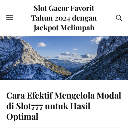
Slot Gacor Favorit
Tahun 2024 dengan
Jackpot Melimpah
Cara Efektif Mengelola Modal
di Slot777 untuk Hasil
Optimal