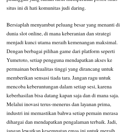
situs ini di hati komunitas judi daring.
Bersiaplah menyambut peluang besar yang menanti di
dunia slot online, di mana keberanian dan strategi
menjadi kunci utama meraih kemenangan maksimal.
Dengan berbagai pilihan game dari platform seperti
Yumetoto, setiap pengguna mendapatkan akses ke
permainan berkualitas tinggi yang dirancang untuk
memberikan sensasi tiada tara. Jangan ragu untuk
mencoba keberuntungan dalam setiap sesi, karena
keberhasilan bisa datang kapan saja dan di mana saja.
Melalui inovasi terus-menerus dan layanan prima,
industri ini memastikan bahwa setiap pemain merasa
dihargai dan mendapatkan pengalaman terbaik. Jadi,
jangan lewatkan kesempatan emas ini untuk meraih