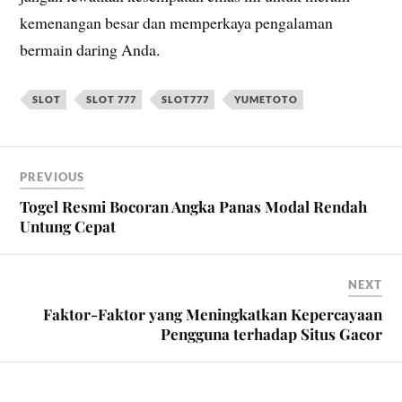
kemenangan besar dan memperkaya pengalaman
bermain daring Anda.
SLOT
SLOT 777
SLOT777
YUMETOTO
PREVIOUS
Togel Resmi Bocoran Angka Panas Modal Rendah
Untung Cepat
NEXT
Faktor-Faktor yang Meningkatkan Kepercayaan
Pengguna terhadap Situs Gacor