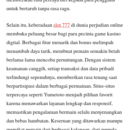
untuk bertaruh tanpa rasa ragu.
Selain itu, keberadaan
slot 777
di dunia perjudian online
membuka peluang besar bagi para pecinta game kasino
digital. Berbagai fitur menarik dan bonus melimpah
menambah daya tarik, membuat pemain semakin betah
berlama-lama mencoba peruntungan. Dengan sistem
keamanan canggih, setiap transaksi dan data pribadi
terlindungi sepenuhnya, memberikan rasa tenang saat
berpartisipasi dalam berbagai permainan. Situs-situs
terpercaya seperti Yumetoto menjadi pilihan favorit
karena menawarkan layanan lengkap dan responsif,
memastikan pengalaman bermain selalu menyenangkan
dan bebas hambatan. Keseruan yang ditawarkan mampu
memikat pemain dari berbagai kalangan, dari pemula