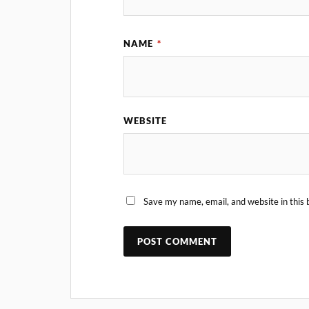
NAME
*
WEBSITE
Save my name, email, and website in this 