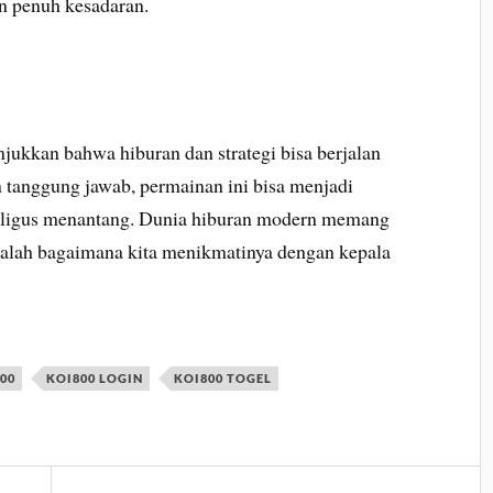
an penuh kesadaran.
ukkan bahwa hiburan dan strategi bisa berjalan
 tanggung jawab, permainan ini bisa menjadi
kaligus menantang. Dunia hiburan modern memang
adalah bagaimana kita menikmatinya dengan kepala
00
KOI800 LOGIN
KOI800 TOGEL