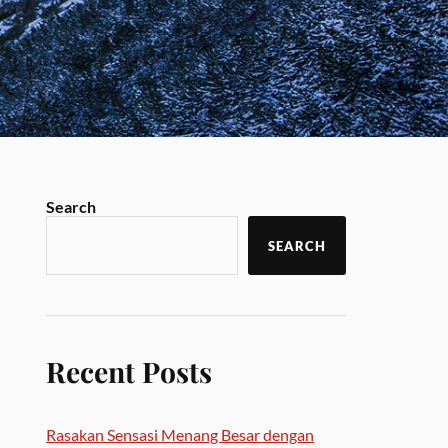
Search
SEARCH
Recent Posts
Rasakan Sensasi Menang Besar dengan