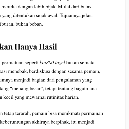
mereka dengan lebih bijak. Mulai dari batas
yang ditentukan sejak awal. Tujuannya jelas:
iburan, bukan beban.
kan Hanya Hasil
a permainan seperti
koi800 togel
bukan semata
nsasi menebak, berdiskusi dengan sesama pemain,
elumnya menjadi bagian dari pengalaman yang
tang “menang besar”, tetapi tentang bagaimana
kecil yang mewarnai rutinitas harian.
 tetap terarah, pemain bisa menikmati permainan
 keberuntungan akhirnya berpihak, itu menjadi