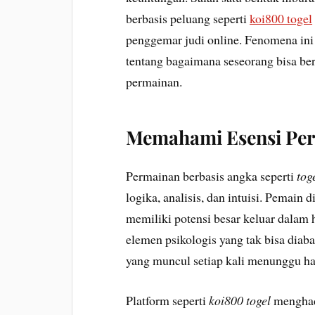
berbasis peluang seperti
koi800 togel
penggemar judi online. Fenomena ini 
tentang bagaimana seseorang bisa berp
permainan.
Memahami Esensi Pe
Permainan berbasis angka seperti
tog
logika, analisis, dan intuisi. Pemai
memiliki potensi besar keluar dalam 
elemen psikologis yang tak bisa diab
yang muncul setiap kali menunggu has
Platform seperti
koi800 togel
menghadi