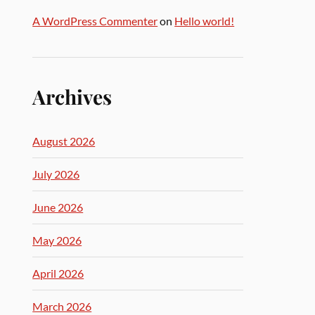
A WordPress Commenter
on
Hello world!
Archives
August 2026
July 2026
June 2026
May 2026
April 2026
March 2026