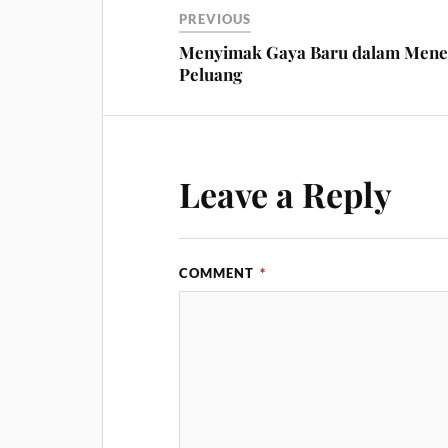
PREVIOUS
Menyimak Gaya Baru dalam Men
Peluang
Leave a Reply
COMMENT
*