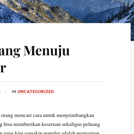
ang Menuju
r
5
IN
UNCATEGORIZED
 orang mencari cara untuk menyeimbangkan
g bisa memberikan keseruan sekaligus peluang
an yang kini semakin populer adalah permainan