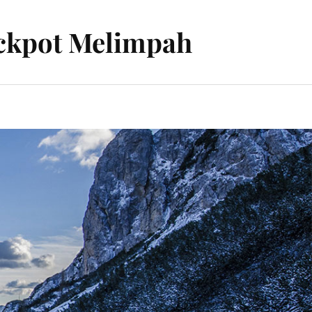
ackpot Melimpah