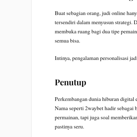
Buat sebagian orang, judi online hany
tersendiri dalam menyusun strategi. D
membuka ruang bagi dua tipe pemain in
semua bisa.
Intinya, pengalaman personalisasi jadi
Penutup
Perkembangan dunia hiburan digital e
Nama seperti 2waybet hadir sebagai 
permainan, tapi juga soal memberik
pastinya seru.