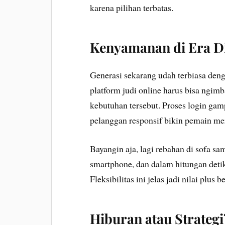
karena pilihan terbatas.
Kenyamanan di Era Di
Generasi sekarang udah terbiasa denga
platform judi online harus bisa ngimb
kebutuhan tersebut. Proses login gam
pelanggan responsif bikin pemain me
Bayangin aja, lagi rebahan di sofa sam
smartphone, dan dalam hitungan deti
Fleksibilitas ini jelas jadi nilai plus be
Hiburan atau Strategi