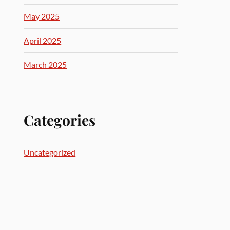
May 2025
April 2025
March 2025
Categories
Uncategorized