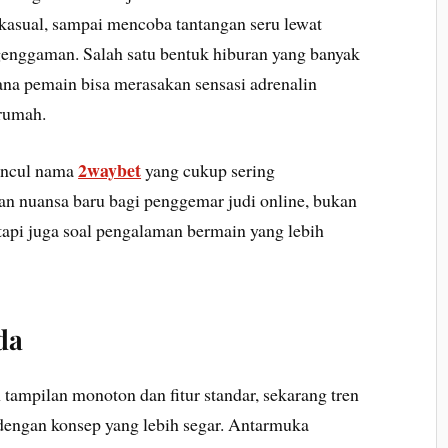
 kasual, sampai mencoba tantangan seru lewat
genggaman. Salah satu bentuk hiburan yang banyak
ana pemain bisa merasakan sensasi adrenalin
 rumah.
2waybet
muncul nama
yang cukup sering
an nuansa baru bagi penggemar judi online, bukan
tapi juga soal pengalaman bermain yang lebih
da
 tampilan monoton dan fitur standar, sekarang tren
 dengan konsep yang lebih segar. Antarmuka