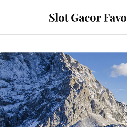
Slot Gacor Fav