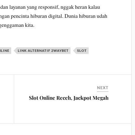
 dan layanan yang responsif, nggak heran kalau
langan pencinta hiburan digital. Dunia hiburan udah
 genggaman kita.
NLINE
LINK ALTERNATIF 2WAYBET
SLOT
NEXT
Slot Online Receh, Jackpot Megah