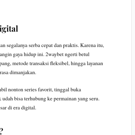
gital
n segalanya serba cepat dan praktis. Karena itu,
angin gaya hidup ini. 2waybet ngerti betul
pang, metode transaksi fleksibel, hingga layanan
rasa dimanjakan.
bil nonton series favorit, tinggal buka
k udah bisa terhubung ke permainan yang seru.
sar di era digital.
?