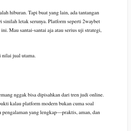
alah hiburan. Tapi buat yang lain, ada tantangan
i sinilah letak serunya. Platform seperti 2waybet
i. Mau santai-santai aja atau serius uji strategi,
 nilai jual utama.
mang nggak bisa dipisahkan dari tren judi online.
bukti kalau platform modern bukan cuma soal
an pengalaman yang lengkap—praktis, aman, dan