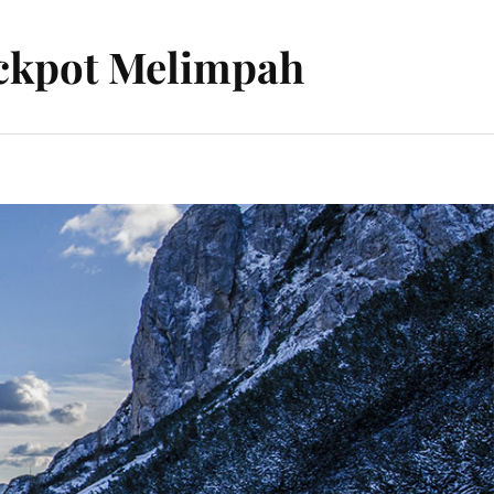
ackpot Melimpah