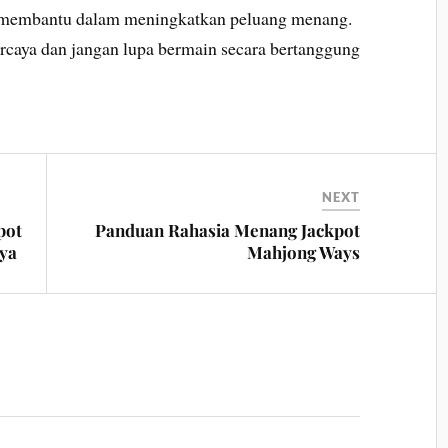
t membantu dalam meningkatkan peluang menang.
ercaya dan jangan lupa bermain secara bertanggung
NEXT
pot
Panduan Rahasia Menang Jackpot
aya
Mahjong Ways