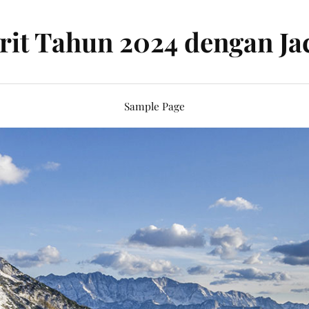
orit Tahun 2024 dengan J
Sample Page