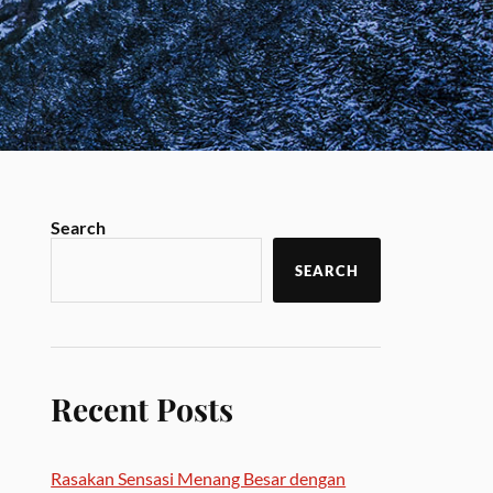
Search
SEARCH
Recent Posts
Rasakan Sensasi Menang Besar dengan