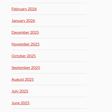
February 2026
January 2026
December 2025
November 2025
October 2025
September 2025
August 2025
July 2025
June 2025