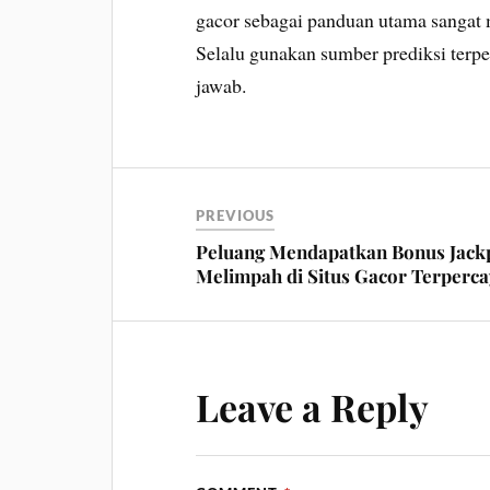
gacor sebagai panduan utama sanga
Selalu gunakan sumber prediksi terp
jawab.
PREVIOUS
Peluang Mendapatkan Bonus Jack
Melimpah di Situs Gacor Terperc
Leave a Reply