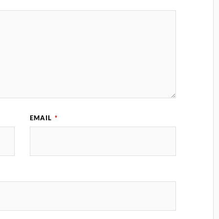
EMAIL
*