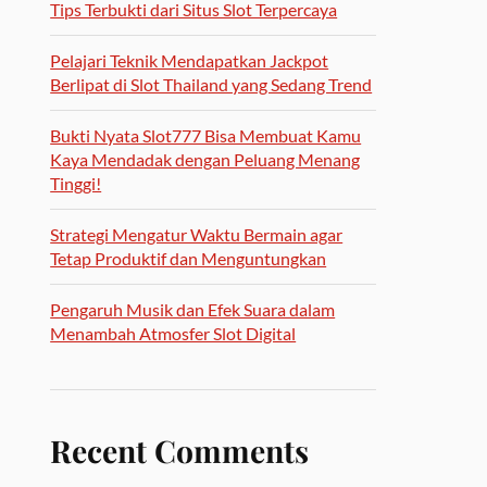
Tips Terbukti dari Situs Slot Terpercaya
Pelajari Teknik Mendapatkan Jackpot
Berlipat di Slot Thailand yang Sedang Trend
Bukti Nyata Slot777 Bisa Membuat Kamu
Kaya Mendadak dengan Peluang Menang
Tinggi!
Strategi Mengatur Waktu Bermain agar
Tetap Produktif dan Menguntungkan
Pengaruh Musik dan Efek Suara dalam
Menambah Atmosfer Slot Digital
Recent Comments