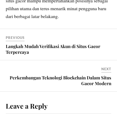
situs gacor mampu mempertahankan posisinya sebagai
pilihan utama dan terus menarik minat pengguna baru
dari berbagai latar belakang.
PREVIOUS
Langkah Mudah Verifikasi Akun di Situs Gacor
Terpercaya
NEXT
Perkembangan Teknologi Blockchain Dalam Situs
Gacor Modern
Leave a Reply