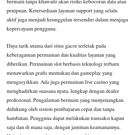
bermain tanpa khawatir akan risiko kebocoran data atau
penipuan. Ketersediaan layanan support yang selalu
aktif juga menjadi keunggulan tersendiri dalam menjaga
kepercayaan pengguna.
Daya tarik utama dari situs gacor terletak pada
keberagaman permainan dan kualitas layanan yang
diberikan. Permainan slot berbasis teknologi terbaru
menawarkan grafis memukau dan gameplay yang
mengasyikkan. Ada juga permainan live casino yang
menghadirkan suasana nyata, lengkap dengan dealer
profesional. Pengalaman bermain yang menyenangkan
didukung oleh sistem pembayaran cepat dan tanpa
hambatan. Pengguna dapat melakukan transaksi kapan
saja dan di mana saja, dengan jaminan keamanannya.