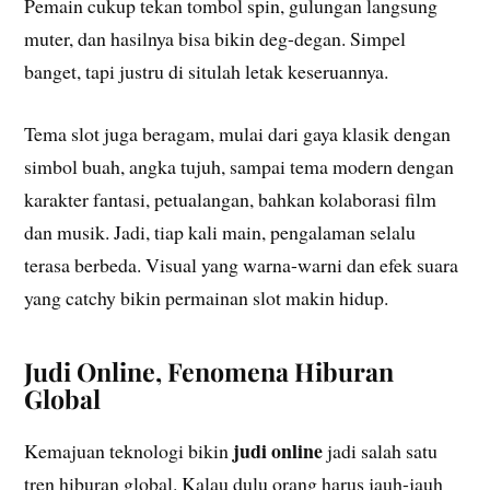
Pemain cukup tekan tombol spin, gulungan langsung
muter, dan hasilnya bisa bikin deg-degan. Simpel
banget, tapi justru di situlah letak keseruannya.
Tema slot juga beragam, mulai dari gaya klasik dengan
simbol buah, angka tujuh, sampai tema modern dengan
karakter fantasi, petualangan, bahkan kolaborasi film
dan musik. Jadi, tiap kali main, pengalaman selalu
terasa berbeda. Visual yang warna-warni dan efek suara
yang catchy bikin permainan slot makin hidup.
Judi Online, Fenomena Hiburan
Global
judi online
Kemajuan teknologi bikin
jadi salah satu
tren hiburan global. Kalau dulu orang harus jauh-jauh