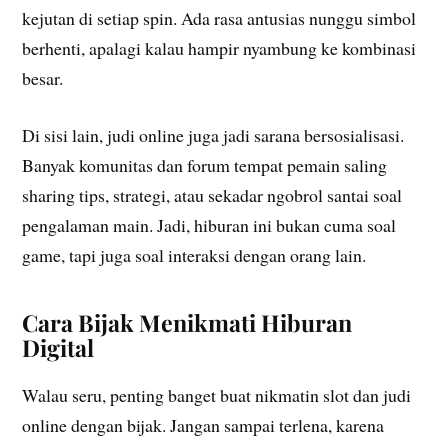
kejutan di setiap spin. Ada rasa antusias nunggu simbol
berhenti, apalagi kalau hampir nyambung ke kombinasi
besar.
Di sisi lain, judi online juga jadi sarana bersosialisasi.
Banyak komunitas dan forum tempat pemain saling
sharing tips, strategi, atau sekadar ngobrol santai soal
pengalaman main. Jadi, hiburan ini bukan cuma soal
game, tapi juga soal interaksi dengan orang lain.
Cara Bijak Menikmati Hiburan
Digital
Walau seru, penting banget buat nikmatin slot dan judi
online dengan bijak. Jangan sampai terlena, karena