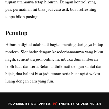
tujuan utamanya tetap hiburan. Dengan kontrol yang
pas, permainan ini bisa jadi cara asik buat refreshing
tanpa bikin pusing.
Penutup
Hiburan digital udah jadi bagian penting dari gaya hidup
modern. Slot hadir dengan kesederhanaannya yang bikin
nagih, sementara judi online membuka dunia hiburan
lebih luas dan seru. Selama dinikmati dengan santai dan
bijak, dua hal ini bisa jadi teman setia buat ngisi waktu
luang dengan cara yang fun.
&
POWERED BY
WORDPRESS
THEME BY
ANDERS NORÉN