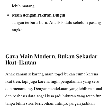
lebih matang.
Main dengan Pikiran Dingin
Jangan terburu-buru. Analisis dulu sebelum pasang
angka.
Gaya Main Modern, Bukan Sekadar
Ikut-Ikutan
Anak zaman sekarang main togel bukan cuma karena
ikut tren, tapi juga karena ingin pengalaman yang seru
dan menantang. Dengan pendekatan yang lebih rasional
dan berbasis data, togel bisa jadi hiburan yang tetap fun
tanpa bikin stres berlebihan. Intinya, jangan jadikan