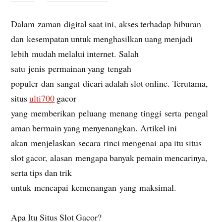
Dalam zaman digital saat ini, akses terhadap hiburan
dan kesempatan untuk menghasilkan uang menjadi
lebih mudah melalui internet. Salah
satu jenis permainan yang tengah
populer dan sangat dicari adalah slot online. Terutama,
situs
ulti700
gacor
yang memberikan peluang menang tinggi serta pengal
aman bermain yang menyenangkan. Artikel ini
akan menjelaskan secara rinci mengenai apa itu situs
slot gacor, alasan mengapa banyak pemain mencarinya,
serta tips dan trik
untuk mencapai kemenangan yang maksimal.
Apa Itu Situs Slot Gacor?