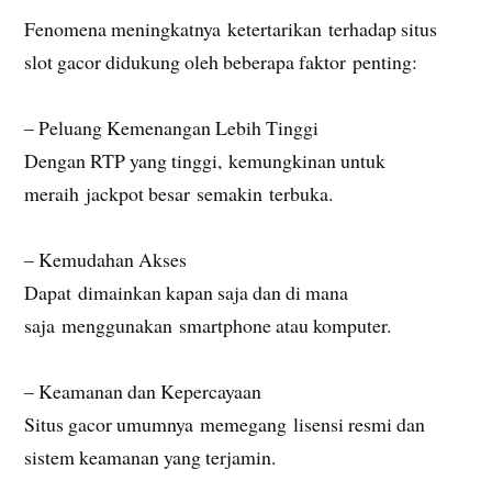
Fenomena meningkatnya ketertarikan terhadap situs
slot gacor didukung oleh beberapa faktor penting:
– Peluang Kemenangan Lebih Tinggi
Dengan RTP yang tinggi, kemungkinan untuk
meraih jackpot besar semakin terbuka.
– Kemudahan Akses
Dapat dimainkan kapan saja dan di mana
saja menggunakan smartphone atau komputer.
– Keamanan dan Kepercayaan
Situs gacor umumnya memegang lisensi resmi dan
sistem keamanan yang terjamin.