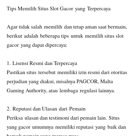
Tips Memilih Situs Slot Gacor yang Terpercaya
Agar tidak salah memilih dan tetap aman saat bermain,
berikut adalah beberapa tips untuk memilih situs slot
gacor yang dapat dipercaya:
1. Lisensi Resmi dan Terpercaya
Pastikan situs tersebut memiliki izin resmi dari otoritas
perjudian yang diakui, misalnya PAGCOR, Malta
Gaming Authority, atau lembaga regulasi lainnya.
2. Reputasi dan Ulasan dari Pemain
Periksa ulasan dan testimoni dari pemain lain. Situs
yang gacor umumnya memiliki reputasi yang baik dan
banyak pemain yang merasa puas.