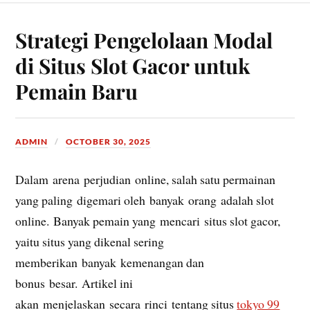
Strategi Pengelolaan Modal
di Situs Slot Gacor untuk
Pemain Baru
ADMIN
OCTOBER 30, 2025
Dalam arena perjudian online, salah satu permainan
yang paling digemari oleh banyak orang adalah slot
online. Banyak pemain yang mencari situs slot gacor,
yaitu situs yang dikenal sering
memberikan banyak kemenangan dan
bonus besar. Artikel ini
akan menjelaskan secara rinci tentang situs
tokyo 99