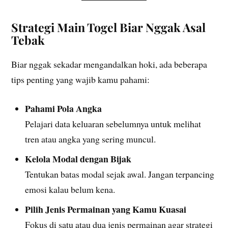
Strategi Main Togel Biar Nggak Asal
Tebak
Biar nggak sekadar mengandalkan hoki, ada beberapa
tips penting yang wajib kamu pahami:
Pahami Pola Angka
Pelajari data keluaran sebelumnya untuk melihat
tren atau angka yang sering muncul.
Kelola Modal dengan Bijak
Tentukan batas modal sejak awal. Jangan terpancing
emosi kalau belum kena.
Pilih Jenis Permainan yang Kamu Kuasai
Fokus di satu atau dua jenis permainan agar strategi