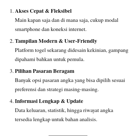
Akses Cepat & Fleksibel
Main kapan saja dan di mana saja, cukup modal
smartphone dan koneksi internet.
Tampilan Modern & User-Friendly
Platform togel sekarang didesain kekinian, gampang
dipahami bahkan untuk pemula.
Pilihan Pasaran Beragam
Banyak opsi pasaran angka yang bisa dipilih sesuai
preferensi dan strategi masing-masing.
Informasi Lengkap & Update
Data keluaran, statistik, hingga riwayat angka
tersedia lengkap untuk bahan analisis.