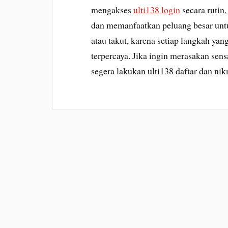
mengakses
ulti138 login
secara rutin
dan memanfaatkan peluang besar unt
atau takut, karena setiap langkah yan
terpercaya. Jika ingin merasakan se
segera lakukan ulti138 daftar dan ni