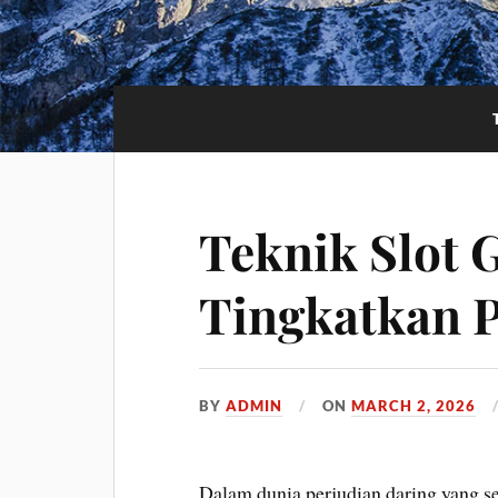
Teknik Slot 
Tingkatkan P
BY
ADMIN
ON
MARCH 2, 2026
Dalam dunia perjudian daring yang s