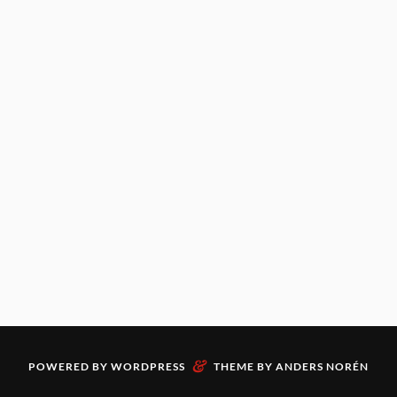
&
POWERED BY
WORDPRESS
THEME BY
ANDERS NORÉN