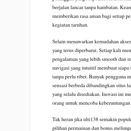
berjalan lancar tanpa hambatan. Keam
memberikan rasa aman bagi setiap pe
kegiatan taruhan.
Selain menawarkan kemudahan akses, 
yang terus diperbarui. Setiap kali m
pengalaman yang lebih smooth dan st
navigasi yang intuitif membuat siap
tanpa perlu ribet. Banyak pengguna
sensasi berbeda dibandingkan situs l
yang selalu disediakan. Inovasi ini 
orang untuk mencoba keberuntungan 
Tak heran jika ulti138 semakin popul
pilihan permainan dan bonus melimpa