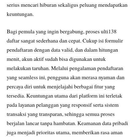
serius mencari hiburan sekaligus peluang mendapatkan
keuntungan.
Bagi pemula yang ingin bergabung, proses ulti138
daftar sangat sederhana dan cepat. Cukup isi formulir
pendaftaran dengan data valid, dan dalam hitungan
menit, akun aktif sudah bisa digunakan untuk
melakukan taruhan. Melalui pengalaman pendaftaran
yang seamless ini, pengguna akan merasa nyaman dan
percaya diri untuk menjelajahi berbagai fitur yang
tersedia. Keuntungan utama dari platform ini terletak
pada layanan pelanggan yang responsif serta sistem
transaksi yang transparan, sehingga semua proses
berjalan lancar tanpa hambatan. Keamanan data pribadi
juga menjadi prioritas utama, memberikan rasa aman