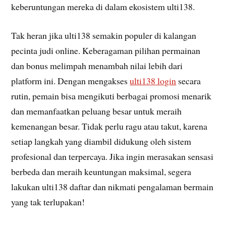
keberuntungan mereka di dalam ekosistem ulti138.
Tak heran jika ulti138 semakin populer di kalangan
pecinta judi online. Keberagaman pilihan permainan
dan bonus melimpah menambah nilai lebih dari
platform ini. Dengan mengakses
ulti138 login
secara
rutin, pemain bisa mengikuti berbagai promosi menarik
dan memanfaatkan peluang besar untuk meraih
kemenangan besar. Tidak perlu ragu atau takut, karena
setiap langkah yang diambil didukung oleh sistem
profesional dan terpercaya. Jika ingin merasakan sensasi
berbeda dan meraih keuntungan maksimal, segera
lakukan ulti138 daftar dan nikmati pengalaman bermain
yang tak terlupakan!