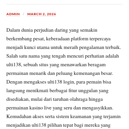
ADMIN
MARCH 2, 2026
Dalam dunia perjudian daring yang semakin
berkembang pesat, keberadaan platform terpercaya
menjadi kunci utama untuk meraih pengalaman terbaik.
Salah satu nama yang tengah mencuri perhatian adalah
ulti138, sebuah situs yang menawarkan beragam
permainan menarik dan peluang kemenangan besar.
Dengan mengakses ulti138 login, para pemain bisa
langsung menikmati berbagai fitur unggulan yang
disediakan, mulai dari taruhan olahraga hingga
permainan kasino live yang seru dan mengasyikkan.
Kemudahan akses serta sistem keamanan yang terjamin
menjadikan ulti138 pilihan tepat bagi mereka yang