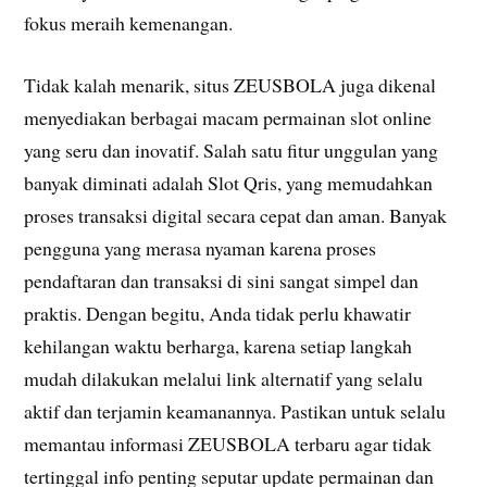
fokus meraih kemenangan.
Tidak kalah menarik, situs ZEUSBOLA juga dikenal
menyediakan berbagai macam permainan slot online
yang seru dan inovatif. Salah satu fitur unggulan yang
banyak diminati adalah Slot Qris, yang memudahkan
proses transaksi digital secara cepat dan aman. Banyak
pengguna yang merasa nyaman karena proses
pendaftaran dan transaksi di sini sangat simpel dan
praktis. Dengan begitu, Anda tidak perlu khawatir
kehilangan waktu berharga, karena setiap langkah
mudah dilakukan melalui link alternatif yang selalu
aktif dan terjamin keamanannya. Pastikan untuk selalu
memantau informasi ZEUSBOLA terbaru agar tidak
tertinggal info penting seputar update permainan dan