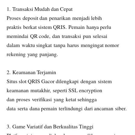
1. Transaksi Mudah dan Cepat
Proses deposit dan penarikan menjadi lebih
praktis berkat sistem QRIS. Pemain hanya perlu
memindai QR code, dan transaksi pun selesai
dalam waktu singkat tanpa harus mengingat nomor
rekening yang panjang.
2. Keamanan Terjamin
Situs slot QRIS Gacor dilengkapi dengan sistem
keamanan mutakhir, seperti SSL encryption
dan proses verifikasi yang ketat sehingga
data serta dana pemain terlindungi dari ancaman siber.
3. Game Variatif dan Berkualitas Tinggi