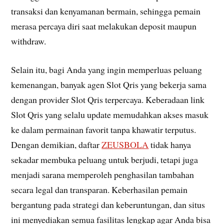
transaksi dan kenyamanan bermain, sehingga pemain
merasa percaya diri saat melakukan deposit maupun
withdraw.
Selain itu, bagi Anda yang ingin memperluas peluang
kemenangan, banyak agen Slot Qris yang bekerja sama
dengan provider Slot Qris terpercaya. Keberadaan link
Slot Qris yang selalu update memudahkan akses masuk
ke dalam permainan favorit tanpa khawatir terputus.
Dengan demikian, daftar
ZEUSBOLA
tidak hanya
sekadar membuka peluang untuk berjudi, tetapi juga
menjadi sarana memperoleh penghasilan tambahan
secara legal dan transparan. Keberhasilan pemain
bergantung pada strategi dan keberuntungan, dan situs
ini menyediakan semua fasilitas lengkap agar Anda bisa