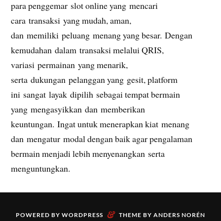
para penggemar slot online yang mencari
cara transaksi yang mudah, aman,
dan memiliki peluang menang yang besar. Dengan
kemudahan dalam transaksi melalui QRIS,
variasi permainan yang menarik,
serta dukungan pelanggan yang gesit, platform
ini sangat layak dipilih sebagai tempat bermain
yang mengasyikkan dan memberikan
keuntungan. Ingat untuk menerapkan kiat menang
dan mengatur modal dengan baik agar pengalaman
bermain menjadi lebih menyenangkan serta
menguntungkan.
&
POWERED BY
WORDPRESS
THEME BY
ANDERS NORÉN