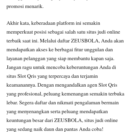
promosi menarik.
Akhir kata, keberadaan platform ini semakin
memperkuat posisi sebagai salah satu situs judi online
terbaik saat ini. Melalui daftar ZEUSBOLA, Anda akan
mendapatkan akses ke berbagai fitur unggulan dan
layanan pelanggan yang siap membantu kapan saja.
Jangan ragu untuk mencoba keberuntungan Anda di
situs Slot Qris yang terpercaya dan terjamin
keamanannya. Dengan mengandalkan agen Slot Qris
yang profesional, peluang kemenangan semakin terbuka
lebar. Segera daftar dan nikmati pengalaman bermain
yang menyenangkan serta peluang mendapatkan
keuntungan besar dari ZEUSBOLA, situs judi online
yang sedang naik daun dan pantas Anda coba!