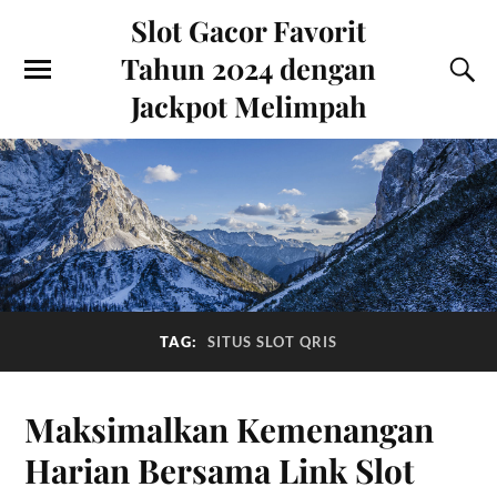
Slot Gacor Favorit
Tahun 2024 dengan
Jackpot Melimpah
TAG:
SITUS SLOT QRIS
Maksimalkan Kemenangan
Harian Bersama Link Slot