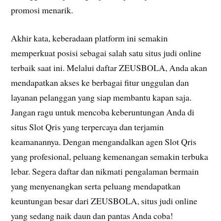
promosi menarik.
Akhir kata, keberadaan platform ini semakin
memperkuat posisi sebagai salah satu situs judi online
terbaik saat ini. Melalui daftar ZEUSBOLA, Anda akan
mendapatkan akses ke berbagai fitur unggulan dan
layanan pelanggan yang siap membantu kapan saja.
Jangan ragu untuk mencoba keberuntungan Anda di
situs Slot Qris yang terpercaya dan terjamin
keamanannya. Dengan mengandalkan agen Slot Qris
yang profesional, peluang kemenangan semakin terbuka
lebar. Segera daftar dan nikmati pengalaman bermain
yang menyenangkan serta peluang mendapatkan
keuntungan besar dari ZEUSBOLA, situs judi online
yang sedang naik daun dan pantas Anda coba!