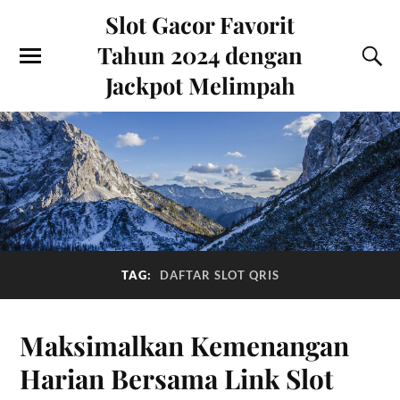
Slot Gacor Favorit
Tahun 2024 dengan
Jackpot Melimpah
TAG:
DAFTAR SLOT QRIS
Maksimalkan Kemenangan
Harian Bersama Link Slot