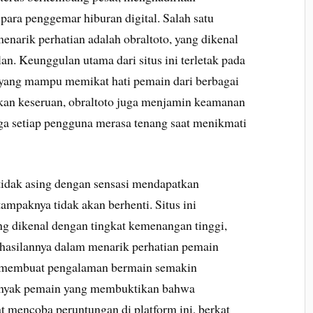
para penggemar hiburan digital. Salah satu
enarik perhatian adalah obraltoto, yang dikenal
an. Keunggulan utama dari situs ini terletak pada
 yang mampu memikat hati pemain dari berbagai
kan keseruan, obraltoto juga menjamin keamanan
ga setiap pengguna merasa tenang saat menikmati
tidak asing dengan sensasi mendapatkan
ampaknya tidak akan berhenti. Situs ini
ng dikenal dengan tingkat kemenangan tinggi,
rhasilannya dalam menarik perhatian pemain
t membuat pengalaman bermain semakin
nyak pemain yang membuktikan bahwa
 mencoba peruntungan di platform ini, berkat