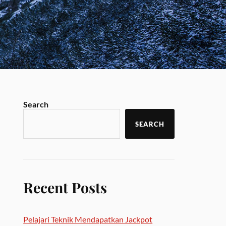
Search
SEARCH
Recent Posts
Pelajari Teknik Mendapatkan Jackpot