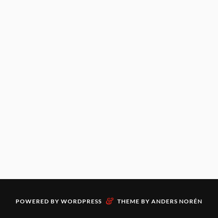
&
POWERED BY
WORDPRESS
THEME BY
ANDERS NORÉN