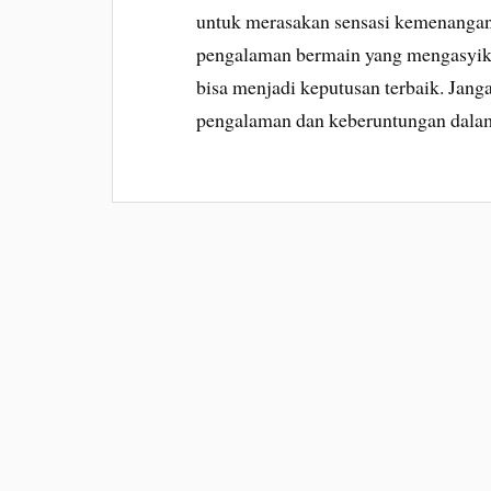
untuk merasakan sensasi kemenangan
pengalaman bermain yang mengasyik
bisa menjadi keputusan terbaik. Jan
pengalaman dan keberuntungan dalam 