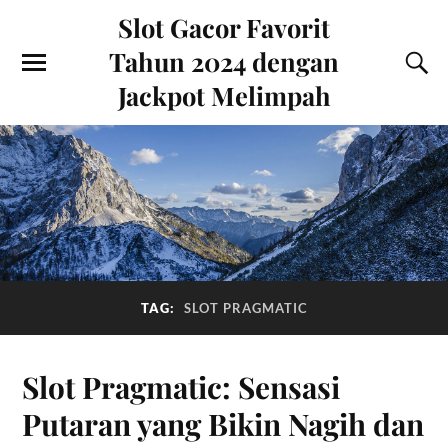
Slot Gacor Favorit
Tahun 2024 dengan
Jackpot Melimpah
TAG:
SLOT PRAGMATIC
Slot Pragmatic: Sensasi
Putaran yang Bikin Nagih dan