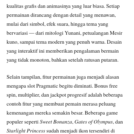
kualitas grafis dan animasinya yang luar biasa. Setiap
permainan dirancang dengan detail yang menawan,
mulai dari simbol, efek suara, hingga tema yang
bervariasi — dari mitologi Yunani, petualangan Mesir
kuno, sampai tema modern yang penuh warna. Desain
yang interaktif ini memberikan pengalaman bermain
yang tidak monoton, bahkan setelah ratusan putaran.
Selain tampilan, fitur permainan juga menjadi alasan
mengapa slot Pragmatic begitu diminati. Bonus free
spin, multiplier, dan jackpot progresif adalah beberapa
contoh fitur yang membuat pemain merasa peluang
kemenangan mereka semakin besar. Beberapa game
populer seperti
Sweet Bonanza
,
Gates of Olympus
, dan
Starlight Princess
sudah menjadi ikon tersendiri di