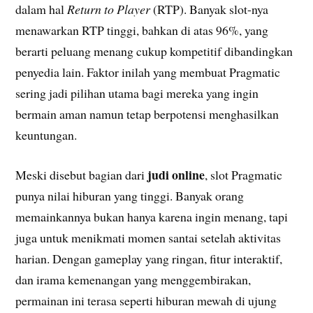
dalam hal
Return to Player
(RTP). Banyak slot-nya
menawarkan RTP tinggi, bahkan di atas 96%, yang
berarti peluang menang cukup kompetitif dibandingkan
penyedia lain. Faktor inilah yang membuat Pragmatic
sering jadi pilihan utama bagi mereka yang ingin
bermain aman namun tetap berpotensi menghasilkan
keuntungan.
judi online
Meski disebut bagian dari
, slot Pragmatic
punya nilai hiburan yang tinggi. Banyak orang
memainkannya bukan hanya karena ingin menang, tapi
juga untuk menikmati momen santai setelah aktivitas
harian. Dengan gameplay yang ringan, fitur interaktif,
dan irama kemenangan yang menggembirakan,
permainan ini terasa seperti hiburan mewah di ujung