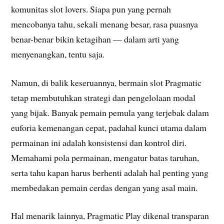
komunitas slot lovers. Siapa pun yang pernah
mencobanya tahu, sekali menang besar, rasa puasnya
benar-benar bikin ketagihan — dalam arti yang
menyenangkan, tentu saja.
Namun, di balik keseruannya, bermain slot Pragmatic
tetap membutuhkan strategi dan pengelolaan modal
yang bijak. Banyak pemain pemula yang terjebak dalam
euforia kemenangan cepat, padahal kunci utama dalam
permainan ini adalah konsistensi dan kontrol diri.
Memahami pola permainan, mengatur batas taruhan,
serta tahu kapan harus berhenti adalah hal penting yang
membedakan pemain cerdas dengan yang asal main.
Hal menarik lainnya, Pragmatic Play dikenal transparan