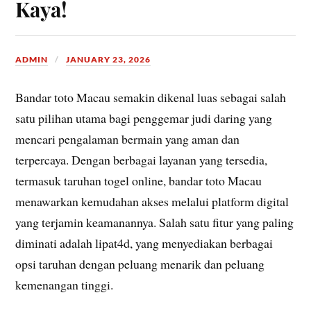
Kaya!
ADMIN
JANUARY 23, 2026
Bandar toto Macau semakin dikenal luas sebagai salah
satu pilihan utama bagi penggemar judi daring yang
mencari pengalaman bermain yang aman dan
terpercaya. Dengan berbagai layanan yang tersedia,
termasuk taruhan togel online, bandar toto Macau
menawarkan kemudahan akses melalui platform digital
yang terjamin keamanannya. Salah satu fitur yang paling
diminati adalah lipat4d, yang menyediakan berbagai
opsi taruhan dengan peluang menarik dan peluang
kemenangan tinggi.