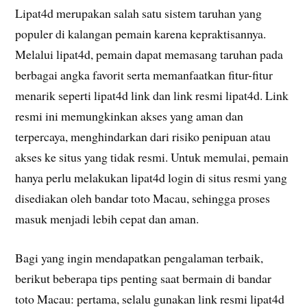
Lipat4d merupakan salah satu sistem taruhan yang
populer di kalangan pemain karena kepraktisannya.
Melalui lipat4d, pemain dapat memasang taruhan pada
berbagai angka favorit serta memanfaatkan fitur-fitur
menarik seperti lipat4d link dan link resmi lipat4d. Link
resmi ini memungkinkan akses yang aman dan
terpercaya, menghindarkan dari risiko penipuan atau
akses ke situs yang tidak resmi. Untuk memulai, pemain
hanya perlu melakukan lipat4d login di situs resmi yang
disediakan oleh bandar toto Macau, sehingga proses
masuk menjadi lebih cepat dan aman.
Bagi yang ingin mendapatkan pengalaman terbaik,
berikut beberapa tips penting saat bermain di bandar
toto Macau: pertama, selalu gunakan link resmi lipat4d