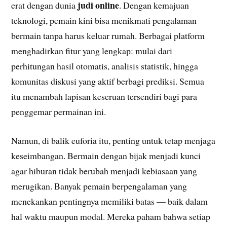
judi online
erat dengan dunia
. Dengan kemajuan
teknologi, pemain kini bisa menikmati pengalaman
bermain tanpa harus keluar rumah. Berbagai platform
menghadirkan fitur yang lengkap: mulai dari
perhitungan hasil otomatis, analisis statistik, hingga
komunitas diskusi yang aktif berbagi prediksi. Semua
itu menambah lapisan keseruan tersendiri bagi para
penggemar permainan ini.
Namun, di balik euforia itu, penting untuk tetap menjaga
keseimbangan. Bermain dengan bijak menjadi kunci
agar hiburan tidak berubah menjadi kebiasaan yang
merugikan. Banyak pemain berpengalaman yang
menekankan pentingnya memiliki batas — baik dalam
hal waktu maupun modal. Mereka paham bahwa setiap