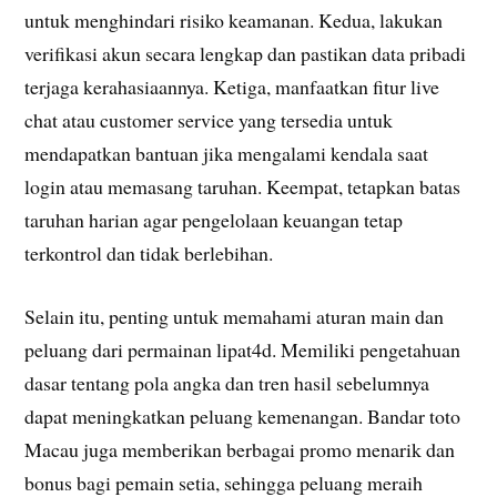
untuk menghindari risiko keamanan. Kedua, lakukan
verifikasi akun secara lengkap dan pastikan data pribadi
terjaga kerahasiaannya. Ketiga, manfaatkan fitur live
chat atau customer service yang tersedia untuk
mendapatkan bantuan jika mengalami kendala saat
login atau memasang taruhan. Keempat, tetapkan batas
taruhan harian agar pengelolaan keuangan tetap
terkontrol dan tidak berlebihan.
Selain itu, penting untuk memahami aturan main dan
peluang dari permainan lipat4d. Memiliki pengetahuan
dasar tentang pola angka dan tren hasil sebelumnya
dapat meningkatkan peluang kemenangan. Bandar toto
Macau juga memberikan berbagai promo menarik dan
bonus bagi pemain setia, sehingga peluang meraih