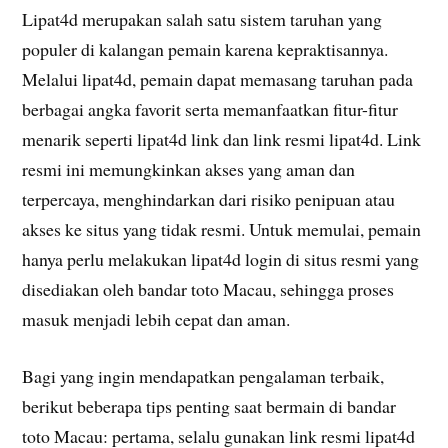
Lipat4d merupakan salah satu sistem taruhan yang
populer di kalangan pemain karena kepraktisannya.
Melalui lipat4d, pemain dapat memasang taruhan pada
berbagai angka favorit serta memanfaatkan fitur-fitur
menarik seperti lipat4d link dan link resmi lipat4d. Link
resmi ini memungkinkan akses yang aman dan
terpercaya, menghindarkan dari risiko penipuan atau
akses ke situs yang tidak resmi. Untuk memulai, pemain
hanya perlu melakukan lipat4d login di situs resmi yang
disediakan oleh bandar toto Macau, sehingga proses
masuk menjadi lebih cepat dan aman.
Bagi yang ingin mendapatkan pengalaman terbaik,
berikut beberapa tips penting saat bermain di bandar
toto Macau: pertama, selalu gunakan link resmi lipat4d