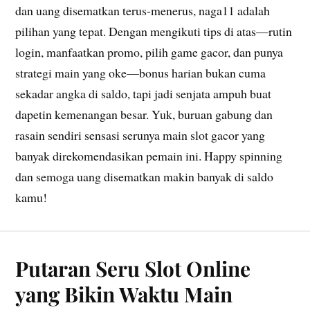
dan uang disematkan terus-menerus, naga11 adalah
pilihan yang tepat. Dengan mengikuti tips di atas—rutin
login, manfaatkan promo, pilih game gacor, dan punya
strategi main yang oke—bonus harian bukan cuma
sekadar angka di saldo, tapi jadi senjata ampuh buat
dapetin kemenangan besar. Yuk, buruan gabung dan
rasain sendiri sensasi serunya main slot gacor yang
banyak direkomendasikan pemain ini. Happy spinning
dan semoga uang disematkan makin banyak di saldo
kamu!
Putaran Seru Slot Online
yang Bikin Waktu Main