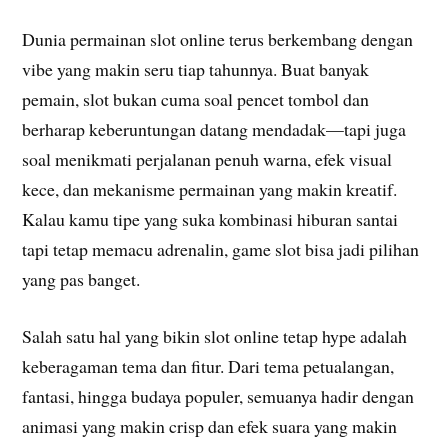
Dunia permainan slot online terus berkembang dengan
vibe yang makin seru tiap tahunnya. Buat banyak
pemain, slot bukan cuma soal pencet tombol dan
berharap keberuntungan datang mendadak—tapi juga
soal menikmati perjalanan penuh warna, efek visual
kece, dan mekanisme permainan yang makin kreatif.
Kalau kamu tipe yang suka kombinasi hiburan santai
tapi tetap memacu adrenalin, game slot bisa jadi pilihan
yang pas banget.
Salah satu hal yang bikin slot online tetap hype adalah
keberagaman tema dan fitur. Dari tema petualangan,
fantasi, hingga budaya populer, semuanya hadir dengan
animasi yang makin crisp dan efek suara yang makin