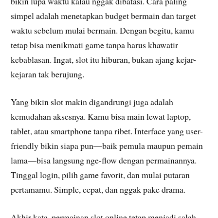
bikin lupa waktu kalau nggak dibatasi. Cara paling
simpel adalah menetapkan budget bermain dan target
waktu sebelum mulai bermain. Dengan begitu, kamu
tetap bisa menikmati game tanpa harus khawatir
kebablasan. Ingat, slot itu hiburan, bukan ajang kejar-
kejaran tak berujung.
Yang bikin slot makin digandrungi juga adalah
kemudahan aksesnya. Kamu bisa main lewat laptop,
tablet, atau smartphone tanpa ribet. Interface yang user-
friendly bikin siapa pun—baik pemula maupun pemain
lama—bisa langsung nge-flow dengan permainannya.
Tinggal login, pilih game favorit, dan mulai putaran
pertamamu. Simple, cepat, dan nggak pake drama.
Akhir kata, permainan slot online tetap menjadi salah