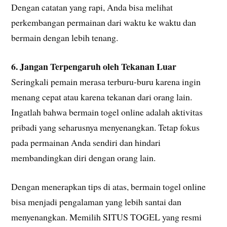
Dengan catatan yang rapi, Anda bisa melihat
perkembangan permainan dari waktu ke waktu dan
bermain dengan lebih tenang.
6. Jangan Terpengaruh oleh Tekanan Luar
Seringkali pemain merasa terburu-buru karena ingin
menang cepat atau karena tekanan dari orang lain.
Ingatlah bahwa bermain togel online adalah aktivitas
pribadi yang seharusnya menyenangkan. Tetap fokus
pada permainan Anda sendiri dan hindari
membandingkan diri dengan orang lain.
Dengan menerapkan tips di atas, bermain togel online
bisa menjadi pengalaman yang lebih santai dan
menyenangkan. Memilih SITUS TOGEL yang resmi