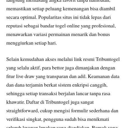
memastikan setiap peluang kemenangan bisa diambil
secara optimal. Popularitas situs ini tidak lepas dari
reputasi sebagai bandar togel online yang profesional,
menawarkan variasi permainan menarik dan bonus
menggiurkan setiap hari.
Selain kemudahan akses melalui link resmi Tribuntogel
yang selalu aktif, para bettor juga dimanjakan dengan
fitur live draw yang transparan dan adil. Keamanan data
dan dana terjamin berkat sistem enkripsi canggih,
sehingga setiap transaksi berjalan lancar tanpa rasa
khawatir. Daftar di Tribuntogel juga sangat
straightforward, cukup mengisi formulir sederhana dan
verifikasi singkat, pengguna sudah bisa menikmati
seluruh layanan lengkap yang disediakan. Banyak yang