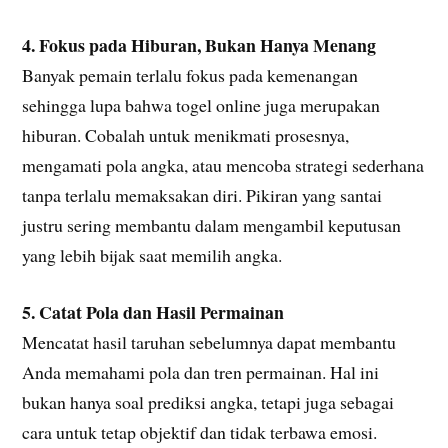
4. Fokus pada Hiburan, Bukan Hanya Menang
Banyak pemain terlalu fokus pada kemenangan
sehingga lupa bahwa togel online juga merupakan
hiburan. Cobalah untuk menikmati prosesnya,
mengamati pola angka, atau mencoba strategi sederhana
tanpa terlalu memaksakan diri. Pikiran yang santai
justru sering membantu dalam mengambil keputusan
yang lebih bijak saat memilih angka.
5. Catat Pola dan Hasil Permainan
Mencatat hasil taruhan sebelumnya dapat membantu
Anda memahami pola dan tren permainan. Hal ini
bukan hanya soal prediksi angka, tetapi juga sebagai
cara untuk tetap objektif dan tidak terbawa emosi.