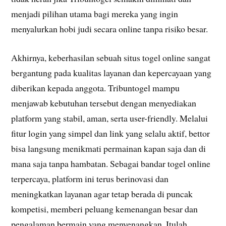
menjadi pilihan utama bagi mereka yang ingin
menyalurkan hobi judi secara online tanpa risiko besar.
Akhirnya, keberhasilan sebuah situs togel online sangat
bergantung pada kualitas layanan dan kepercayaan yang
diberikan kepada anggota. Tribuntogel mampu
menjawab kebutuhan tersebut dengan menyediakan
platform yang stabil, aman, serta user-friendly. Melalui
fitur login yang simpel dan link yang selalu aktif, bettor
bisa langsung menikmati permainan kapan saja dan di
mana saja tanpa hambatan. Sebagai bandar togel online
terpercaya, platform ini terus berinovasi dan
meningkatkan layanan agar tetap berada di puncak
kompetisi, memberi peluang kemenangan besar dan
pengalaman bermain yang menyenangkan. Itulah