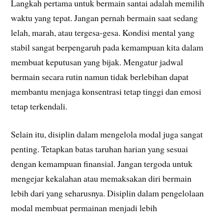
Langkah pertama untuk bermain santai adalah memilih
waktu yang tepat. Jangan pernah bermain saat sedang
lelah, marah, atau tergesa-gesa. Kondisi mental yang
stabil sangat berpengaruh pada kemampuan kita dalam
membuat keputusan yang bijak. Mengatur jadwal
bermain secara rutin namun tidak berlebihan dapat
membantu menjaga konsentrasi tetap tinggi dan emosi
tetap terkendali.
Selain itu, disiplin dalam mengelola modal juga sangat
penting. Tetapkan batas taruhan harian yang sesuai
dengan kemampuan finansial. Jangan tergoda untuk
mengejar kekalahan atau memaksakan diri bermain
lebih dari yang seharusnya. Disiplin dalam pengelolaan
modal membuat permainan menjadi lebih