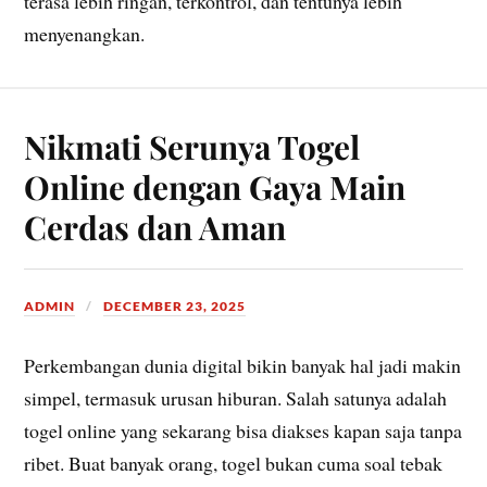
terasa lebih ringan, terkontrol, dan tentunya lebih
menyenangkan.
Nikmati Serunya Togel
Online dengan Gaya Main
Cerdas dan Aman
ADMIN
DECEMBER 23, 2025
Perkembangan dunia digital bikin banyak hal jadi makin
simpel, termasuk urusan hiburan. Salah satunya adalah
togel online yang sekarang bisa diakses kapan saja tanpa
ribet. Buat banyak orang, togel bukan cuma soal tebak