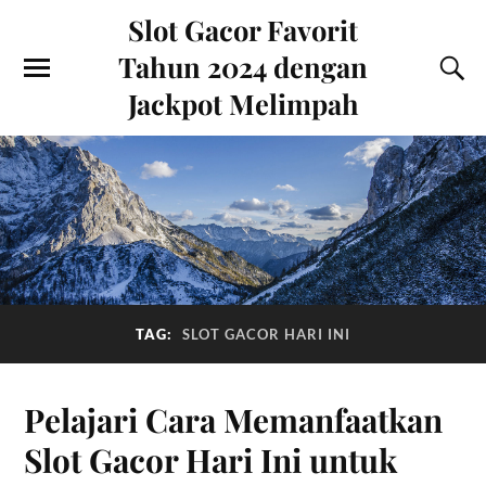
Slot Gacor Favorit
Tahun 2024 dengan
Jackpot Melimpah
TAG:
SLOT GACOR HARI INI
Pelajari Cara Memanfaatkan
Slot Gacor Hari Ini untuk