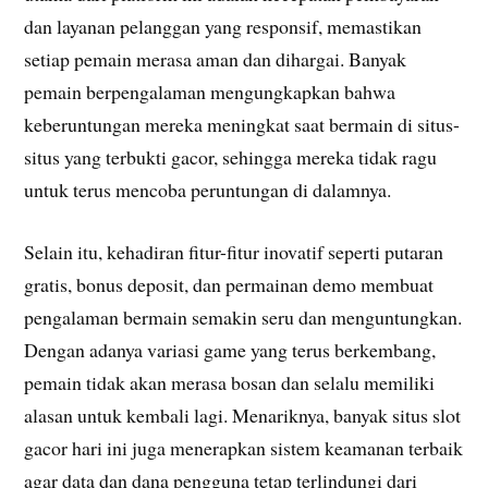
dan layanan pelanggan yang responsif, memastikan
setiap pemain merasa aman dan dihargai. Banyak
pemain berpengalaman mengungkapkan bahwa
keberuntungan mereka meningkat saat bermain di situs-
situs yang terbukti gacor, sehingga mereka tidak ragu
untuk terus mencoba peruntungan di dalamnya.
Selain itu, kehadiran fitur-fitur inovatif seperti putaran
gratis, bonus deposit, dan permainan demo membuat
pengalaman bermain semakin seru dan menguntungkan.
Dengan adanya variasi game yang terus berkembang,
pemain tidak akan merasa bosan dan selalu memiliki
alasan untuk kembali lagi. Menariknya, banyak situs slot
gacor hari ini juga menerapkan sistem keamanan terbaik
agar data dan dana pengguna tetap terlindungi dari