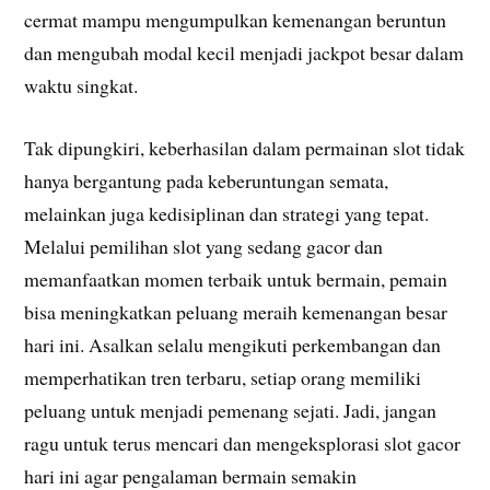
cermat mampu mengumpulkan kemenangan beruntun
dan mengubah modal kecil menjadi jackpot besar dalam
waktu singkat.
Tak dipungkiri, keberhasilan dalam permainan slot tidak
hanya bergantung pada keberuntungan semata,
melainkan juga kedisiplinan dan strategi yang tepat.
Melalui pemilihan slot yang sedang gacor dan
memanfaatkan momen terbaik untuk bermain, pemain
bisa meningkatkan peluang meraih kemenangan besar
hari ini. Asalkan selalu mengikuti perkembangan dan
memperhatikan tren terbaru, setiap orang memiliki
peluang untuk menjadi pemenang sejati. Jadi, jangan
ragu untuk terus mencari dan mengeksplorasi slot gacor
hari ini agar pengalaman bermain semakin