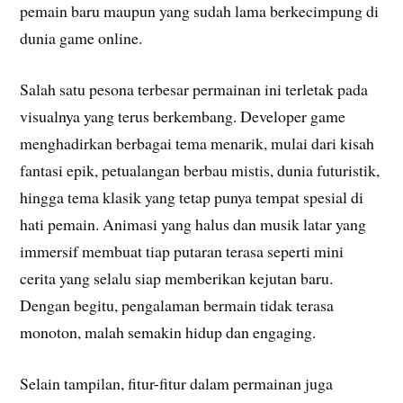
pemain baru maupun yang sudah lama berkecimpung di
dunia game online.
Salah satu pesona terbesar permainan ini terletak pada
visualnya yang terus berkembang. Developer game
menghadirkan berbagai tema menarik, mulai dari kisah
fantasi epik, petualangan berbau mistis, dunia futuristik,
hingga tema klasik yang tetap punya tempat spesial di
hati pemain. Animasi yang halus dan musik latar yang
immersif membuat tiap putaran terasa seperti mini
cerita yang selalu siap memberikan kejutan baru.
Dengan begitu, pengalaman bermain tidak terasa
monoton, malah semakin hidup dan engaging.
Selain tampilan, fitur-fitur dalam permainan juga