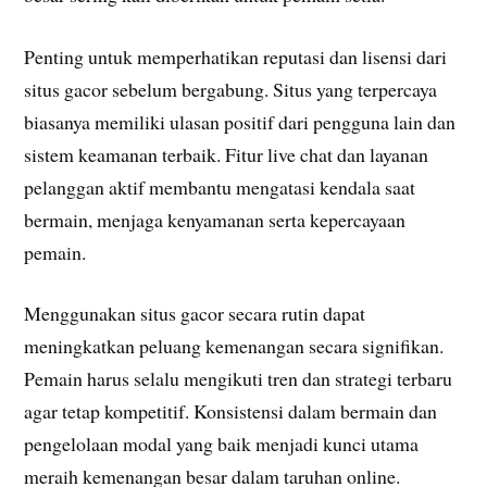
Penting untuk memperhatikan reputasi dan lisensi dari
situs gacor sebelum bergabung. Situs yang terpercaya
biasanya memiliki ulasan positif dari pengguna lain dan
sistem keamanan terbaik. Fitur live chat dan layanan
pelanggan aktif membantu mengatasi kendala saat
bermain, menjaga kenyamanan serta kepercayaan
pemain.
Menggunakan situs gacor secara rutin dapat
meningkatkan peluang kemenangan secara signifikan.
Pemain harus selalu mengikuti tren dan strategi terbaru
agar tetap kompetitif. Konsistensi dalam bermain dan
pengelolaan modal yang baik menjadi kunci utama
meraih kemenangan besar dalam taruhan online.