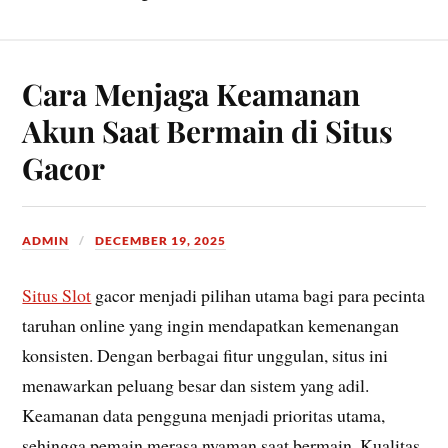
Cara Menjaga Keamanan
Akun Saat Bermain di Situs
Gacor
ADMIN
DECEMBER 19, 2025
Situs Slot
gacor menjadi pilihan utama bagi para pecinta
taruhan online yang ingin mendapatkan kemenangan
konsisten. Dengan berbagai fitur unggulan, situs ini
menawarkan peluang besar dan sistem yang adil.
Keamanan data pengguna menjadi prioritas utama,
sehingga pemain merasa nyaman saat bermain. Kualitas