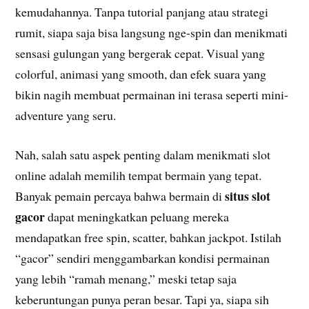
kemudahannya. Tanpa tutorial panjang atau strategi
rumit, siapa saja bisa langsung nge-spin dan menikmati
sensasi gulungan yang bergerak cepat. Visual yang
colorful, animasi yang smooth, dan efek suara yang
bikin nagih membuat permainan ini terasa seperti mini-
adventure yang seru.
Nah, salah satu aspek penting dalam menikmati slot
online adalah memilih tempat bermain yang tepat.
situs slot
Banyak pemain percaya bahwa bermain di
gacor
dapat meningkatkan peluang mereka
mendapatkan free spin, scatter, bahkan jackpot. Istilah
“gacor” sendiri menggambarkan kondisi permainan
yang lebih “ramah menang,” meski tetap saja
keberuntungan punya peran besar. Tapi ya, siapa sih